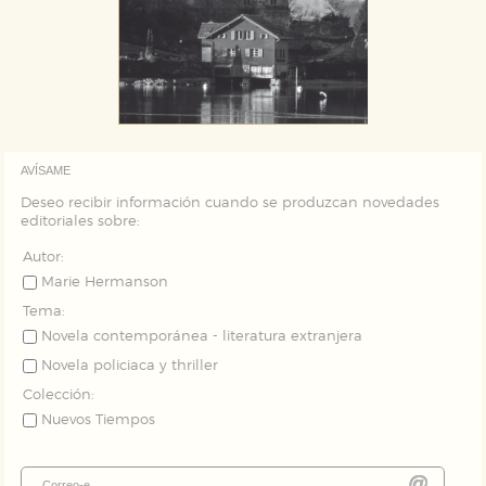
Puede consultar nuestra
política de cookies
AVÍSAME
Deseo recibir información cuando se produzcan novedades
editoriales sobre:
Autor:
Marie Hermanson
Tema:
Novela contemporánea - literatura extranjera
Novela policiaca y thriller
Colección:
Nuevos Tiempos