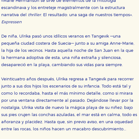
«Marie Hermanson se sirve de elementos de la mitología
escandinava y los entreteje magistralmente con la estructura
narrativa del
thriller
. El resultado: una saga de nuestros tiempos».
Expressen
De niña, Ulrika pasó unos idílicos veranos en Tangevik —una
pequeña ciudad costera de Suecia— junto a su amiga Anne-Marie,
la hija de los vecinos. Hasta aquella noche de San Juan en la que
la hermana adoptiva de esta, una niña extraña y silenciosa,
desapareció en la playa, cambiando sus vidas para siempre.
Veinticuatro años después, Ulrika regresa a Tangevik para recorrer
junto a sus dos hijos los escenarios de su infancia. Todo está tal y
como lo recordaba, hasta el más mínimo detalle, como si mirara
por una ventana directamente al pasado. Dejándose llevar por la
nostalgia, Ulrika visita de nuevo la mágica playa de su niñez: bajo
CONFIGURACIÓN DE COOKIES
sus pies crujen las conchas azuladas, el mar está en calma, todo es
añoranza y placidez. Hasta que, sin previo aviso, en una oquedad
HABILITAR TODO
RECHAZAR TODO
entre las rocas, los niños hacen un macabro descubrimiento...