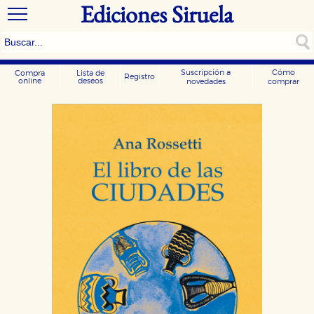
Ediciones Siruela
Suscripción a
Cómo
Compra
Lista de
Registro
online
deseos
novedades
comprar