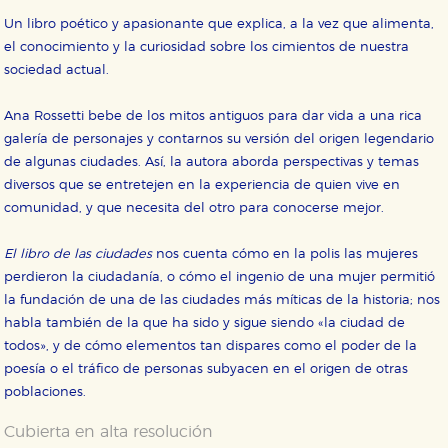
Un libro poético y apasionante que explica, a la vez que alimenta,
el conocimiento y la curiosidad sobre los cimientos de nuestra
sociedad actual.
Ana Rossetti bebe de los mitos antiguos para dar vida a una rica
galería de personajes y contarnos su versión del origen legendario
de algunas ciudades. Así, la autora aborda perspectivas y temas
diversos que se entretejen en la experiencia de quien vive en
comunidad, y que necesita del otro para conocerse mejor.
CONFIGURACIÓN DE COOKIES
El libro de las ciudades
nos cuenta cómo en la polis las mujeres
HABILITAR TODO
RECHAZAR TODO
perdieron la ciudadanía, o cómo el ingenio de una mujer permitió
la fundación de una de las ciudades más míticas de la historia; nos
habla también de la que ha sido y sigue siendo «la ciudad de
Cookies necesarias
todos», y de cómo elementos tan dispares como el poder de la
Estas cookies son necesarias para que nuestro sitio
poesía o el tráfico de personas subyacen en el origen de otras
web funcione y no es posible deshabilitarlas desde
poblaciones.
nuestro sistema. Es posible hacerlo desde el
navegador, pero en ese caso es posible que algunas
áreas de nuestra web dejen de funcionar
Cubierta en alta resolución
correctamente.