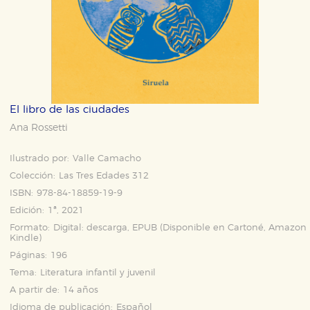
El libro de las ciudades
Ana Rossetti
Ilustrado por:
Valle Camacho
Colección:
Las Tres Edades 312
ISBN:
978-84-18859-19-9
Edición:
1ª, 2021
Formato:
Digital: descarga, EPUB (Disponible en
Cartoné
,
Amazon
Kindle
)
Páginas:
196
Tema:
Literatura infantil y juvenil
A partir de:
14 años
Idioma de publicación:
Español