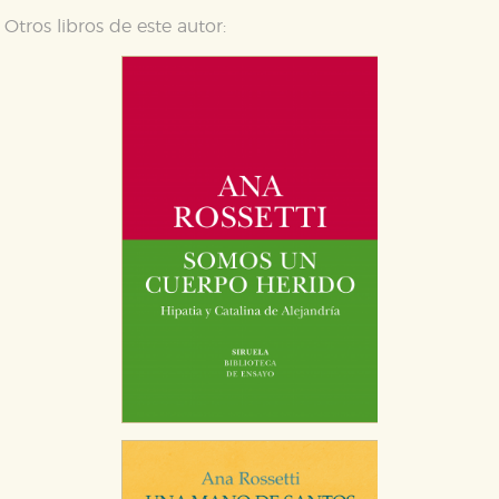
Otros libros de este autor:
Cookies de rendimiento y analíticas
Estas cookies se utilizan para mejorar su experiencia
de navegación y optimizar el funcionamiento de
nuestro sitio web. Almacenan configuraciones de
servicios para que no tenga que reconfigurarlos cada
vez que nos visita. La información es agregada y, por lo
tanto, es anónima.
Cookies de publicidad y redes sociales
Estas cookies son gestionadas por nuestros socios
publicitarios y se utilizan para mostrar publicidad
relevante para sus intereses en otros sitios. No
almacenan directamente información personal sino
que se basan en la identificación única de su
navegador y dispositivo de internet.
GUARDAR CONFIGURACIÓN
Puede consultar nuestra
política de cookies