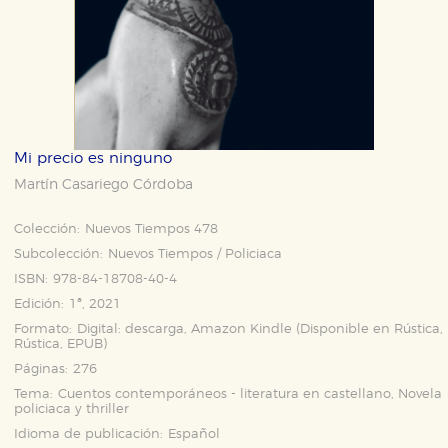
Mi precio es ninguno
Martín Casariego Córdoba
Colección:
Nuevos Tiempos 478
Subcolección:
Nuevos Tiempos / Policiaca
ISBN:
978-84-18708-40-4
Edición:
1ª, 2021
Formato:
Digital: descarga, Amazon Kindle (Disponible en
Rústica
,
Rústica
,
EPUB
)
Páginas:
276
Tema:
Cuentos contemporáneos - literatura en castellano, Novela
policiaca y thriller
Idioma de publicación:
Español