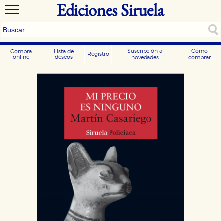
Ediciones Siruela
Suscripción a
Cómo
Compra
Lista de
Registro
online
deseos
novedades
comprar