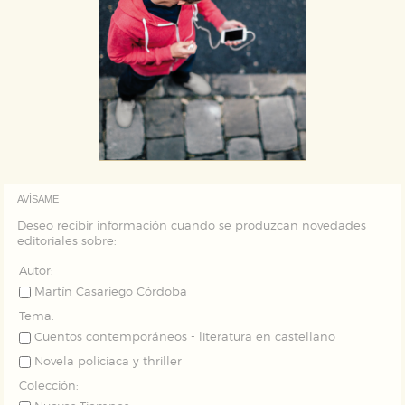
AVÍSAME
Deseo recibir información cuando se produzcan novedades
editoriales sobre:
Autor:
Martín Casariego Córdoba
Tema:
Cuentos contemporáneos - literatura en castellano
Novela policiaca y thriller
Colección: