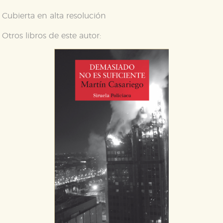
Cubierta en alta resolución
Otros libros de este autor:
Cookies necesarias
Estas cookies son necesarias para que nuestro sitio
web funcione y no es posible deshabilitarlas desde
nuestro sistema. Es posible hacerlo desde el
navegador, pero en ese caso es posible que algunas
áreas de nuestra web dejen de funcionar
correctamente.
Cookies de rendimiento y analíticas
Estas cookies se utilizan para mejorar su experiencia
de navegación y optimizar el funcionamiento de
nuestro sitio web. Almacenan configuraciones de
servicios para que no tenga que reconfigurarlos cada
vez que nos visita. La información es agregada y, por lo
tanto, es anónima.
Cookies de publicidad y redes sociales
Estas cookies son gestionadas por nuestros socios
publicitarios y se utilizan para mostrar publicidad
relevante para sus intereses en otros sitios. No
almacenan directamente información personal sino
que se basan en la identificación única de su
navegador y dispositivo de internet.