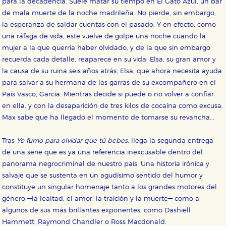
para la decadencia. Suele matar su tiempo en El Gato Azul, un bar
de mala muerte de la noche madrileña. No pierde, sin embargo,
la esperanza de saldar cuentas con el pasado. Y en efecto, como
una ráfaga de vida, este vuelve de golpe una noche cuando la
mujer a la que querría haber olvidado, y de la que sin embargo
recuerda cada detalle, reaparece en su vida: Elsa, su gran amor y
la causa de su ruina seis años atrás; Elsa, que ahora necesita ayuda
para salvar a su hermana de las garras de su excompañero en el
País Vasco, García. Mientras decide si puede o no volver a confiar
en ella, y con la desaparición de tres kilos de cocaína como excusa,
Max sabe que ha llegado el momento de tomarse su revancha...
Tras
Yo fumo para olvidar que tú bebes
, llega la segunda entrega
de una serie que es ya una referencia inexcusable dentro del
panorama negrocriminal de nuestro país. Una historia irónica y
salvaje que se sustenta en un agudísimo sentido del humor y
constituye un singular homenaje tanto a los grandes motores del
CONFIGURACIÓN DE COOKIES
género —la lealtad, el amor, la traición y la muerte— como a
algunos de sus más brillantes exponentes, como Dashiell
Hammett, Raymond Chandler o Ross Macdonald.
HABILITAR TODO
RECHAZAR TODO