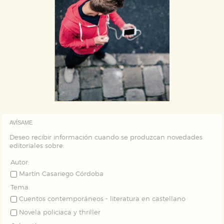
AVÍSAME
Deseo recibir información cuando se produzcan novedades
editoriales sobre:
Autor:
Martín Casariego Córdoba
Tema:
Cuentos contemporáneos - literatura en castellano
Novela policiaca y thriller