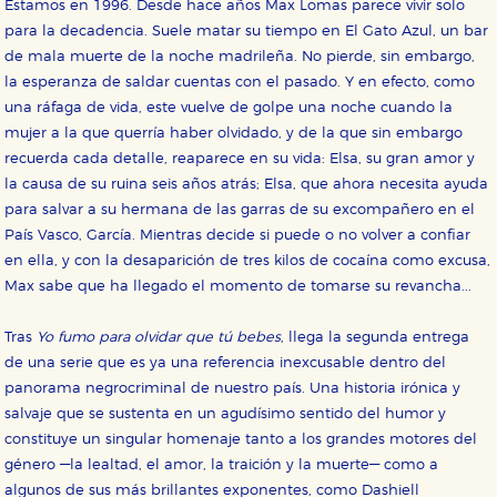
Estamos en 1996. Desde hace años Max Lomas parece vivir solo
para la decadencia. Suele matar su tiempo en El Gato Azul, un bar
de mala muerte de la noche madrileña. No pierde, sin embargo,
la esperanza de saldar cuentas con el pasado. Y en efecto, como
una ráfaga de vida, este vuelve de golpe una noche cuando la
mujer a la que querría haber olvidado, y de la que sin embargo
recuerda cada detalle, reaparece en su vida: Elsa, su gran amor y
la causa de su ruina seis años atrás; Elsa, que ahora necesita ayuda
para salvar a su hermana de las garras de su excompañero en el
País Vasco, García. Mientras decide si puede o no volver a confiar
en ella, y con la desaparición de tres kilos de cocaína como excusa,
Max sabe que ha llegado el momento de tomarse su revancha...
Tras
Yo fumo para olvidar que tú bebes
, llega la segunda entrega
de una serie que es ya una referencia inexcusable dentro del
panorama negrocriminal de nuestro país. Una historia irónica y
salvaje que se sustenta en un agudísimo sentido del humor y
constituye un singular homenaje tanto a los grandes motores del
CONFIGURACIÓN DE COOKIES
género —la lealtad, el amor, la traición y la muerte— como a
algunos de sus más brillantes exponentes, como Dashiell