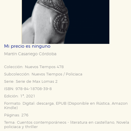
Mi precio es ninguno
Martín Casariego Córdoba
Colección:
Nuevos Tiempos 478
Subcolección:
Nuevos Tiempos / Policiaca
Serie:
Serie de Max Lomas 2
ISBN:
978-84-18708-39-8
Edición:
1ª, 2021
Formato:
Digital: descarga, EPUB (Disponible en
Rústica
,
Amazon
Kindle
)
Páginas:
276
Tema:
Cuentos contemporáneos - literatura en castellano, Novela
policiaca y thriller