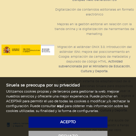
Digitalización de contenidos editoriales en formato
electrónico
Mejoras en la gestión editorial en relación con la
tienda online y la digitalización de herramientas de
marketing.
Migración al estándar ONIX 3.0; introducción del
estándar ISNI; mejora del posicionamiento en
Google; ampliación de campos de metadatos y
depurado de código HTML.
Actividad
subvencionada por el Ministerio de Educación,
Cultura y Deporte.
Creación de un sistema de adaptabilidad de la
Siruela se preocupa por su privacidad
página web de ediciones Siruela para dispositivos
móviles en todos sus formatos para impulsar la
Utilizamos cookies propias y de terceros para gestionar la web, mejorar
comercialización de contenidos culturales legales e
nuestros servicios y ofrecerle una mejor experiencia. Puede pinchar en
implementación de los recursos tecnológicos
ACEPTAR para permitir el uso de todas las cookies o modificar y/o rechazar la
necesarios.
Actividad subvencionada por el
configuración. Puede consultar
aquí
para obtener más información sobre las
Ministerio de Educación, Cultura y Deporte.
cookies utilizadas, su finalidad y la forma de configurarlas.
Ediciones Siruela ha percibido una ayuda del
ACEPTO
Ayuntamiento de Madrid para asistir a Ferias
Internacionales del sector del libro.