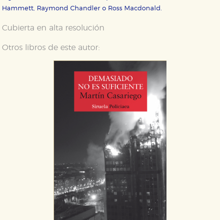
HABILITAR TODO
RECHAZAR TODO
Hammett, Raymond Chandler o Ross Macdonald.
Cubierta en alta resolución
Cookies necesarias
Otros libros de este autor:
Estas cookies son necesarias para que nuestro sitio
web funcione y no es posible deshabilitarlas desde
nuestro sistema. Es posible hacerlo desde el
navegador, pero en ese caso es posible que algunas
áreas de nuestra web dejen de funcionar
correctamente.
Cookies de rendimiento y analíticas
Estas cookies se utilizan para mejorar su experiencia
de navegación y optimizar el funcionamiento de
nuestro sitio web. Almacenan configuraciones de
servicios para que no tenga que reconfigurarlos cada
vez que nos visita. La información es agregada y, por lo
tanto, es anónima.
Cookies de publicidad y redes sociales
Estas cookies son gestionadas por nuestros socios
publicitarios y se utilizan para mostrar publicidad
relevante para sus intereses en otros sitios. No
almacenan directamente información personal sino
que se basan en la identificación única de su
navegador y dispositivo de internet.