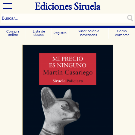
Ediciones Siruela
Suscripción a
Cómo
Compra
Lista de
Registro
online
deseos
novedades
comprar