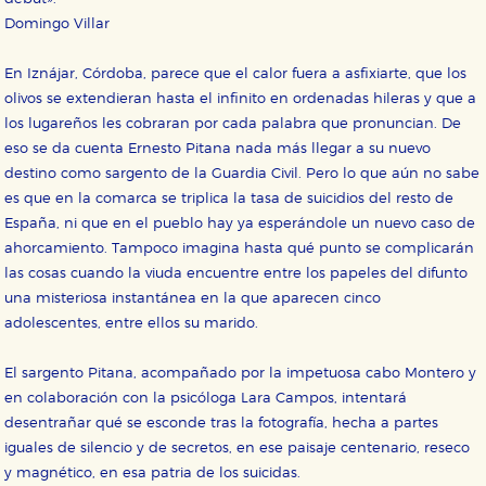
Domingo Villar
En Iznájar, Córdoba, parece que el calor fuera a asfixiarte, que los
olivos se extendieran hasta el infinito en ordenadas hileras y que a
los lugareños les cobraran por cada palabra que pronuncian. De
eso se da cuenta Ernesto Pitana nada más llegar a su nuevo
destino como sargento de la Guardia Civil. Pero lo que aún no sabe
es que en la comarca se triplica la tasa de suicidios del resto de
España, ni que en el pueblo hay ya esperándole un nuevo caso de
ahorcamiento. Tampoco imagina hasta qué punto se complicarán
CONFIGURACIÓN DE COOKIES
las cosas cuando la viuda encuentre entre los papeles del difunto
una misteriosa instantánea en la que aparecen cinco
HABILITAR TODO
RECHAZAR TODO
adolescentes, entre ellos su marido.
El sargento Pitana, acompañado por la impetuosa cabo Montero y
en colaboración con la psicóloga Lara Campos, intentará
Cookies necesarias
desentrañar qué se esconde tras la fotografía, hecha a partes
Estas cookies son necesarias para que nuestro sitio
web funcione y no es posible deshabilitarlas desde
iguales de silencio y de secretos, en ese paisaje centenario, reseco
nuestro sistema. Es posible hacerlo desde el
y magnético, en esa patria de los suicidas.
navegador, pero en ese caso es posible que algunas