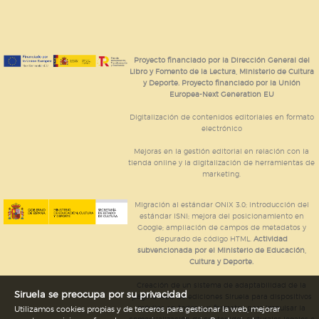
Proyecto financiado por la Dirección General del
Libro y Fomento de la Lectura, Ministerio de Cultura
y Deporte. Proyecto financiado por la Unión
Europea-Next Generation EU
Digitalización de contenidos editoriales en formato
electrónico
Mejoras en la gestión editorial en relación con la
tienda online y la digitalización de herramientas de
marketing.
Migración al estándar ONIX 3.0; introducción del
estándar ISNI; mejora del posicionamiento en
Google; ampliación de campos de metadatos y
depurado de código HTML.
Actividad
subvencionada por el Ministerio de Educación,
Cultura y Deporte.
Creación de un sistema de adaptabilidad de la
Siruela se preocupa por su privacidad
página web de ediciones Siruela para dispositivos
móviles en todos sus formatos para impulsar la
Utilizamos cookies propias y de terceros para gestionar la web, mejorar