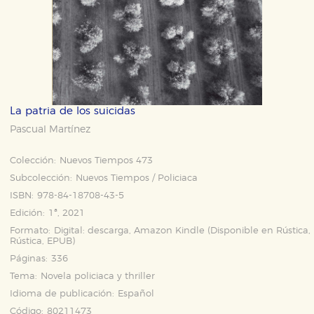
La patria de los suicidas
Pascual Martínez
Colección:
Nuevos Tiempos 473
Subcolección:
Nuevos Tiempos / Policiaca
ISBN:
978-84-18708-43-5
Edición:
1ª, 2021
Formato:
Digital: descarga, Amazon Kindle (Disponible en
Rústica
,
Rústica
,
EPUB
)
Páginas:
336
Tema:
Novela policiaca y thriller
Idioma de publicación:
Español
Código:
80211473