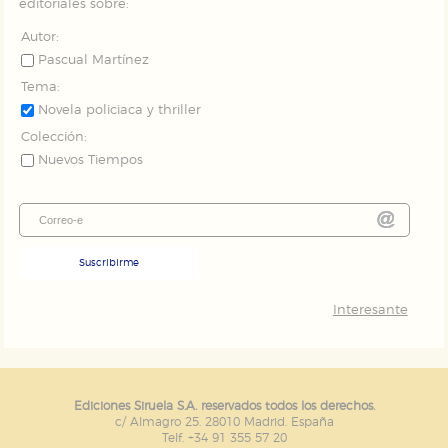
editoriales sobre:
Autor:
Pascual Martínez
Tema:
Novela policiaca y thriller
Colección:
Nuevos Tiempos
Suscribirme
Interesante
Ediciones Siruela S.A. reservados todos los derechos.
c/ Almagro 25. 28010 Madrid. España
Telf. +34 91 355 57 20