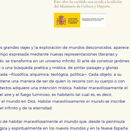
ra que nuestro sitio web funcione y no es posible deshabilitarlas 
ero en ese caso es posible que algunas áreas de nuestra web deje
ticas
 mejorar su experiencia de navegación y optimizar el funcionamie
ara que no tenga que reconfigurarlos cada vez que nos visita. La i
sociales
 los grandes viajes y la exploración de mundos desconocidos, aparece
or nuestros socios publicitarios y se utilizan para mostrar publici
ectamente información personal sino que se basan en la identific
iempo expresada mediante nuevas representaciones literarias y
o, se transforma en un universo infinito. El arte de construir jardines
 o una búsqueda poética y mística, de pintar paisajes y glorias
da —filosófica, alquímica, teológica, política—. Cada objeto, a su
CIÓN
sostiene una manera de ser de quien lo recorre con su cuerpo o con
quitectos adquiere una intención mística: habitar maravillosamente el
 aire y el fuego luminoso, es habitarlo tal cual es; es decir,
er el mundo en Dios.
Habitar maravillosamente el mundo
se inscribe
e cookies
l infinito y de la eternidad.
o de habitar maravillosamente el mundo que, desde la península
eológica y espiritualmente en los nuevos mundos y en la Nueva España.