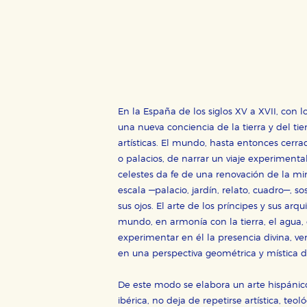
Estas cookies son necesarias pa
hacerlo desde el navegador, p
Cookies de rendimiento y analí
Estas cookies se utilizan para
configuraciones de servicios p
tanto, es anónima.
Cookies de publicidad y redes 
En la España de los siglos XV a XVII, con
Estas cookies son gestionadas p
otros sitios. No almacenan dir
una nueva conciencia de la tierra y del t
dispositivo de internet.
artísticas. El mundo, hasta entonces cerrad
o palacios, de narrar un viaje experimental
celestes da fe de una renovación de la mira
GUARDAR CONFIGURA
escala —palacio, jardín, relato, cuadro—, 
sus ojos. El arte de los príncipes y sus ar
mundo, en armonía con la tierra, el agua, el
experimentar en él la presencia divina, v
Puede consultar nuestra
política d
en una perspectiva geométrica y mística de
De este modo se elabora un arte hispánic
ibérica, no deja de repetirse artística, t