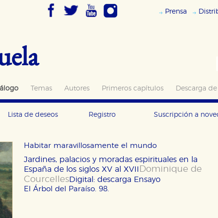
Prensa
Distr
uela
álogo
Temas
Autores
Primeros capítulos
Descarga de
Lista de deseos
Registro
Suscripción a nov
Habitar maravillosamente el mundo
Jardines, palacios y moradas espirituales en la
Dominique de
España de los siglos XV al XVII
Courcelles
Digital: descarga
Ensayo
El Árbol del Paraíso. 98.