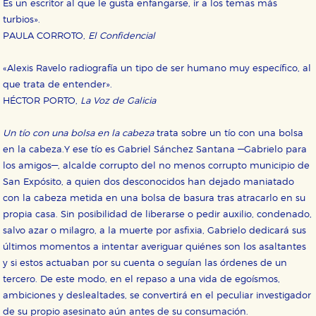
Es un escritor al que le gusta enfangarse, ir a los temas más
turbios».
PAULA CORROTO,
El Confidencial
«Alexis Ravelo radiografía un tipo de ser humano muy específico, al
que trata de entender».
HÉCTOR PORTO,
La Voz de Galicia
Un tío con una bolsa en la cabeza
trata sobre un tío con una bolsa
en la cabeza.Y ese tío es Gabriel Sánchez Santana —Gabrielo para
los amigos—, alcalde corrupto del no menos corrupto municipio de
San Expósito, a quien dos desconocidos han dejado maniatado
con la cabeza metida en una bolsa de basura tras atracarlo en su
propia casa. Sin posibilidad de liberarse o pedir auxilio, condenado,
salvo azar o milagro, a la muerte por asfixia, Gabrielo dedicará sus
últimos momentos a intentar averiguar quiénes son los asaltantes
y si estos actuaban por su cuenta o seguían las órdenes de un
tercero. De este modo, en el repaso a una vida de egoísmos,
ambiciones y deslealtades, se convertirá en el peculiar investigador
de su propio asesinato aún antes de su consumación.