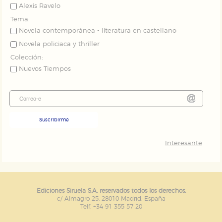
Alexis Ravelo
Tema:
Novela contemporánea - literatura en castellano
Novela policiaca y thriller
Colección:
Nuevos Tiempos
Suscribirme
Interesante
Ediciones Siruela S.A. reservados todos los derechos.
c/ Almagro 25. 28010 Madrid. España
Telf. +34 91 355 57 20