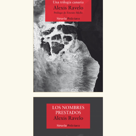
CONFIGURACIÓN DE COOKIES
HABILITAR TODO
RECHAZAR TODO
Cookies necesarias
Estas cookies son necesarias para que nuestro sitio
web funcione y no es posible deshabilitarlas desde
nuestro sistema. Es posible hacerlo desde el
navegador, pero en ese caso es posible que algunas
áreas de nuestra web dejen de funcionar
correctamente.
Cookies de rendimiento y analíticas
Estas cookies se utilizan para mejorar su experiencia
de navegación y optimizar el funcionamiento de
nuestro sitio web. Almacenan configuraciones de
servicios para que no tenga que reconfigurarlos cada
vez que nos visita. La información es agregada y, por lo
tanto, es anónima.
Cookies de publicidad y redes sociales
Estas cookies son gestionadas por nuestros socios
publicitarios y se utilizan para mostrar publicidad
relevante para sus intereses en otros sitios. No