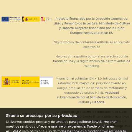
Proyecto financiado por la Dirección General del
Libro y Fomento de la Lectura, Ministerio de Cultura
y Deporte. Proyecto financiado por la Unión
Europea-Next Generation EU
Digitalización de contenidos editoriales en formato
electrónico
Mejoras en la gestión editorial en relación con la
tienda online y la digitalización de herramientas de
marketing.
Migración al estándar ONIX 3.0; introducción del
estándar ISNI; mejora del posicionamiento en
Google; ampliación de campos de metadatos y
depurado de código HTML.
Actividad
subvencionada por el Ministerio de Educación,
Cultura y Deporte.
Creación de un sistema de adaptabilidad de la
Siruela se preocupa por su privacidad
página web de ediciones Siruela para dispositivos
móviles en todos sus formatos para impulsar la
Utilizamos cookies propias y de terceros para gestionar la web, mejorar
comercialización de contenidos culturales legales e
nuestros servicios y ofrecerle una mejor experiencia. Puede pinchar en
implementación de los recursos tecnológicos
ACEPTAR para permitir el uso de todas las cookies o modificar y/o rechazar la