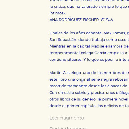
«Desde su primer libro, la obra narrativa
la crítica, que ha valorado siempre lo que
íntimos».
ANA RODRÍGUEZ FISCHER,
El País
Finales de los años ochenta. Max Lomas, gu
San Sebastián, donde trabaja como escolt
Mientras en la capital Max se enamora de 
temperamental colega García empieza a pl
conviene situarse. Y lo que es peor, a inter
Martín Casariego, uno de los nombres de 
CONFIGURACIÓN DE CO
este libro una original serie negra rebosan
recorrido trepidante desde las cloacas de l
Con un estilo sobrio y preciso, unos diálo
otros libros de su género, la primera nov
Cookies necesarias
desde el primer capítulo, las delicias de t
Estas cookies son necesarias pa
hacerlo desde el navegador, p
Leer fragmento
Cookies de rendimiento y analí