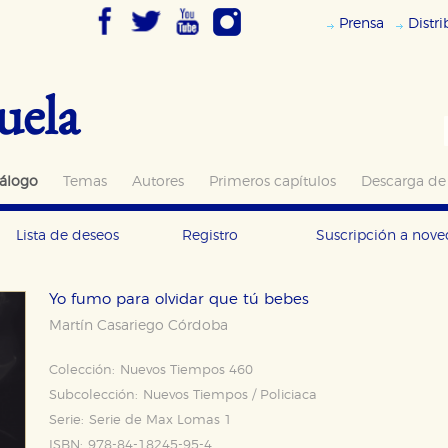
Prensa
Distr
uela
álogo
Temas
Autores
Primeros capítulos
Descarga de
Lista de deseos
Registro
Suscripción a nov
Yo fumo para olvidar que tú bebes
Martín Casariego Córdoba
Colección:
Nuevos Tiempos 460
Subcolección:
Nuevos Tiempos / Policiaca
Serie:
Serie de Max Lomas 1
ISBN:
978-84-18245-95-4