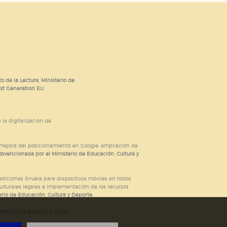
o de la Lectura, Ministerio de
ext Generation EU
 la digitalización de
; mejora del posicionamiento en Google; ampliación de
ubvencionada por el Ministerio de Educación, Cultura y
iciones Siruela para dispositivos móviles en todos
ulturales legales e implementación de los recursos
rio de Educación, Cultura y Deporte.
adrid para asistir a Ferias