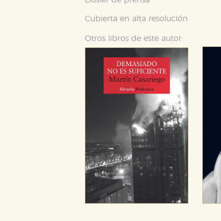
Dosier de prensa
Estas cookies se utilizan para
configuraciones de servicios p
tanto, es anónima.
Cubierta en alta resolución
Cookies de publicidad y redes 
Otros libros de este autor:
Estas cookies son gestionadas p
otros sitios. No almacenan dir
dispositivo de internet.
GUARDAR CONFIGURA
Puede consultar nuestra
política d