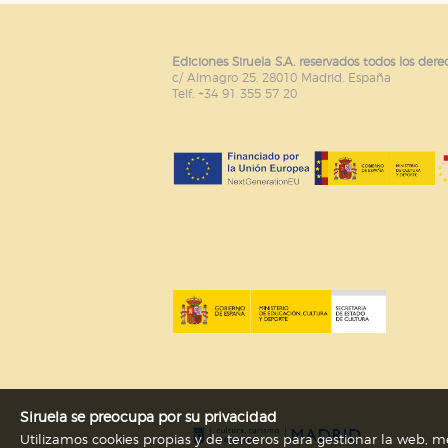
Ediciones Siruela S.A. reservados todos los dere
c/ Almagro 25. 28010 Madrid. España
Telf. +34 91 355 57 20
Siruela se preocupa por su privacidad
Utilizamos cookies propias y de terceros para gestionar la web, me