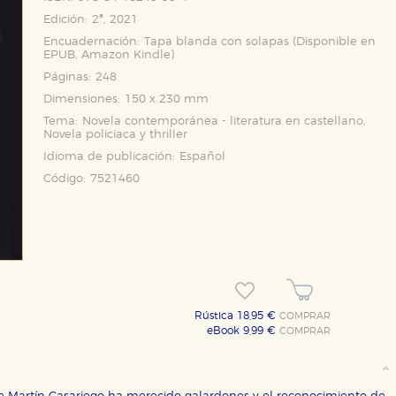
Edición:
2ª, 2021
Encuadernación:
Tapa blanda con solapas (Disponible en
EPUB
,
Amazon Kindle
)
Páginas:
248
Dimensiones:
150 x 230 mm
Tema:
Novela contemporánea - literatura en castellano,
Novela policiaca y thriller
Idioma de publicación:
Español
Código:
7521460
Rústica 18,95 €
COMPRAR
eBook 9,99 €
COMPRAR