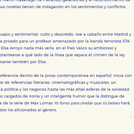
 de Martín Casariego ha merecido galardones y el reconocimiento de
 sus novelas tienen de indagación en los sentimientos y conflictos
apo y sentimental, culto y descreído, vive a caballo entre Madrid y
a privado para un profesor amenazado por la banda terrorista ETA.
Elsa Arroyo nada más verla, en el País Vasco su ambicioso y
antearse a qué lado de la línea que separa el crimen de la ley
esarse también por Elsa...
referencia dentro de la prosa contemporánea en español, inicia con
OKIES
HABILITAR T
te de referencias literarias, cinematográficas y musicales, un
a política y los negocios hasta las más altas esferas de la sociedad.
gos cargados de ironía y un inteligente humor que la distingue de
ela de la serie de Max Lomas
Yo fumo para olvidar que tú bebes
hará,
odos los aficionados al género.
ra que nuestro sitio web funcione y no es posible deshabilitarlas 
ero en ese caso es posible que algunas áreas de nuestra web deje
ticas