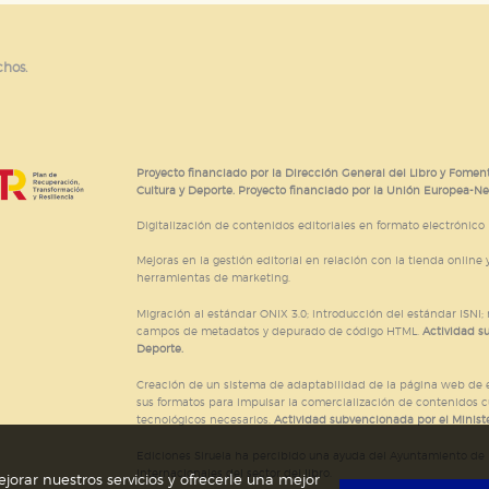
chos.
Proyecto financiado por la Dirección General del Libro y Foment
Cultura y Deporte. Proyecto financiado por la Unión Europea-N
Digitalización de contenidos editoriales en formato electrónico
Mejoras en la gestión editorial en relación con la tienda online y
herramientas de marketing.
Migración al estándar ONIX 3.0; introducción del estándar ISNI
campos de metadatos y depurado de código HTML.
Actividad s
Deporte.
Creación de un sistema de adaptabilidad de la página web de ed
sus formatos para impulsar la comercialización de contenidos c
tecnológicos necesarios.
Actividad subvencionada por el Ministe
Ediciones Siruela ha percibido una ayuda del Ayuntamiento de M
Internacionales del sector del libro.
jorar nuestros servicios y ofrecerle una mejor