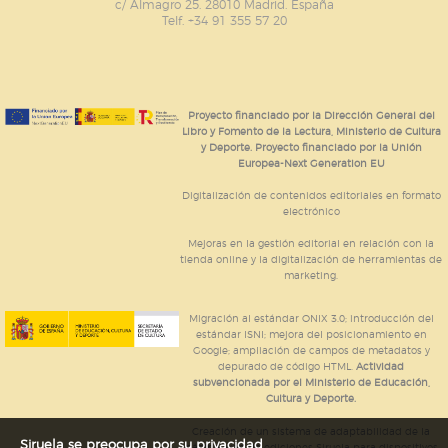
c/ Almagro 25. 28010 Madrid. España
Telf. +34 91 355 57 20
Proyecto financiado por la Dirección General del
Libro y Fomento de la Lectura, Ministerio de Cultura
y Deporte. Proyecto financiado por la Unión
Europea-Next Generation EU
Digitalización de contenidos editoriales en formato
electrónico
Mejoras en la gestión editorial en relación con la
tienda online y la digitalización de herramientas de
marketing.
Migración al estándar ONIX 3.0; introducción del
estándar ISNI; mejora del posicionamiento en
Google; ampliación de campos de metadatos y
depurado de código HTML.
Actividad
subvencionada por el Ministerio de Educación,
Cultura y Deporte.
Creación de un sistema de adaptabilidad de la
Siruela se preocupa por su privacidad