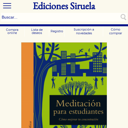
Ediciones Siruela
Suscripción a
Cómo
Compra
Lista de
Registro
online
deseos
novedades
comprar