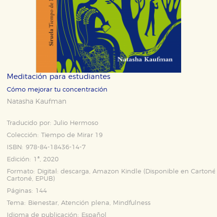
Meditación para estudiantes
Cómo mejorar tu concentración
Natasha Kaufman
Traducido por:
Julio Hermoso
Colección:
Tiempo de Mirar 19
ISBN:
978-84-18436-14-7
Edición:
1ª, 2020
Formato:
Digital: descarga, Amazon Kindle (Disponible en
Cartoné
Cartoné
,
EPUB
)
Páginas:
144
Tema:
Bienestar, Atención plena, Mindfulness
Idioma de publicación:
Español