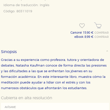
Idioma de traducción:
Inglés
CONFIGURACIÓN DE COOKIES
Código:
80311019
HABILITAR TODO
RECHAZAR TODO
Cartoné 15,90 €
COMPRAR
eBook 8,99 €
COMPRAR
Cookies necesarias
Estas cookies son necesarias para que nuestro sitio
web funcione y no es posible deshabilitarlas desde
Sinopsis
nuestro sistema. Es posible hacerlo desde el
navegador, pero en ese caso es posible que algunas
Gracias a su experiencia como profesora, tutora y orientadora de
áreas de nuestra web dejen de funcionar
correctamente.
debates, Natasha Kaufman conoce de forma directa las presiones
y las dificultades a las que se enfrentan los jóvenes en su
Cookies de rendimiento y analíticas
Estas cookies se utilizan para mejorar su experiencia
formación académica. En este interesante libro, muestra cómo la
de navegación y optimizar el funcionamiento de
meditación puede ayudar a lidiar con el estrés y con los
nuestro sitio web. Almacenan configuraciones de
servicios para que no tenga que reconfigurarlos cada
numerosos obstáculos que afrontarán los estudiantes.
vez que nos visita. La información es agregada y, por lo
tanto, es anónima.
Cubierta en alta resolución
Cookies de publicidad y redes sociales
AVÍSAME
Estas cookies son gestionadas por nuestros socios