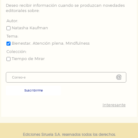
publicitarios y se utilizan para mostrar publicidad
Deseo recibir información cuando se produzcan novedades
relevante para sus intereses en otros sitios. No
almacenan directamente información personal sino
editoriales sobre:
que se basan en la identificación única de su
navegador y dispositivo de internet.
Autor:
Natasha Kaufman
Tema:
GUARDAR CONFIGURACIÓN
Bienestar, Atención plena, Mindfulness
Colección:
Tiempo de Mirar
Puede consultar nuestra
política de cookies
Suscribirme
Interesante
Ediciones Siruela S.A. reservados todos los derechos.