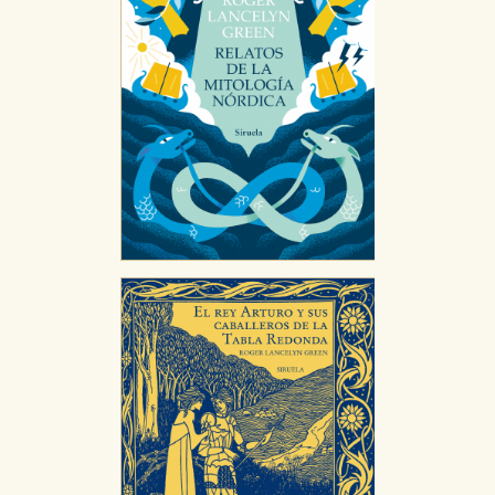
CONFIGURACIÓN DE COOKIES
HABILITAR TODO
RECHAZAR TODO
Cookies necesarias
Estas cookies son necesarias para que nuestro sitio
web funcione y no es posible deshabilitarlas desde
nuestro sistema. Es posible hacerlo desde el
navegador, pero en ese caso es posible que algunas
áreas de nuestra web dejen de funcionar
correctamente.
Cookies de rendimiento y analíticas
Estas cookies se utilizan para mejorar su experiencia
de navegación y optimizar el funcionamiento de
nuestro sitio web. Almacenan configuraciones de
servicios para que no tenga que reconfigurarlos cada
vez que nos visita. La información es agregada y, por lo
tanto, es anónima.
Cookies de publicidad y redes sociales
Estas cookies son gestionadas por nuestros socios
publicitarios y se utilizan para mostrar publicidad
relevante para sus intereses en otros sitios. No