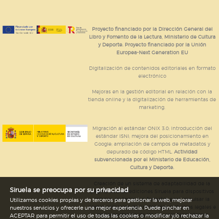
Proyecto financiado por la Dirección General del
Libro y Fomento de la Lectura, Ministerio de Cultura
y Deporte. Proyecto financiado por la Unión
Europea-Next Generation EU
Digitalización de contenidos editoriales en formato
electrónico
Mejoras en la gestión editorial en relación con la
tienda online y la digitalización de herramientas de
marketing.
Migración al estándar ONIX 3.0; introducción del
estándar ISNI; mejora del posicionamiento en
Google; ampliación de campos de metadatos y
depurado de código HTML.
Actividad
subvencionada por el Ministerio de Educación,
Cultura y Deporte.
Creación de un sistema de adaptabilidad de la
Siruela se preocupa por su privacidad
página web de ediciones Siruela para dispositivos
móviles en todos sus formatos para impulsar la
Utilizamos cookies propias y de terceros para gestionar la web, mejorar
comercialización de contenidos culturales legales e
nuestros servicios y ofrecerle una mejor experiencia. Puede pinchar en
implementación de los recursos tecnológicos
ACEPTAR para permitir el uso de todas las cookies o modificar y/o rechazar la