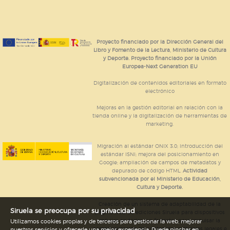
Proyecto financiado por la Dirección General del
Libro y Fomento de la Lectura, Ministerio de Cultura
y Deporte. Proyecto financiado por la Unión
Europea-Next Generation EU
Digitalización de contenidos editoriales en formato
electrónico
Mejoras en la gestión editorial en relación con la
tienda online y la digitalización de herramientas de
marketing.
Migración al estándar ONIX 3.0; introducción del
estándar ISNI; mejora del posicionamiento en
Google; ampliación de campos de metadatos y
depurado de código HTML.
Actividad
subvencionada por el Ministerio de Educación,
Cultura y Deporte.
Creación de un sistema de adaptabilidad de la
Siruela se preocupa por su privacidad
página web de ediciones Siruela para dispositivos
móviles en todos sus formatos para impulsar la
Utilizamos cookies propias y de terceros para gestionar la web, mejorar
comercialización de contenidos culturales legales e
nuestros servicios y ofrecerle una mejor experiencia. Puede pinchar en