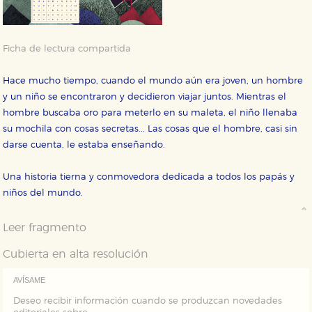
CONFIGURACIÓN DE COOKIES
Ficha de lectura compartida
HABILITAR TODO
RECHAZAR TODO
Hace mucho tiempo, cuando el mundo aún era joven, un hombre
y un niño se encontraron y decidieron viajar juntos. Mientras el
Cookies necesarias
hombre buscaba oro para meterlo en su maleta, el niño llenaba
Estas cookies son necesarias para que nuestro sitio
su mochila con cosas secretas... Las cosas que el hombre, casi sin
web funcione y no es posible deshabilitarlas desde
nuestro sistema. Es posible hacerlo desde el
darse cuenta, le estaba enseñando.
navegador, pero en ese caso es posible que algunas
áreas de nuestra web dejen de funcionar
correctamente.
Una historia tierna y conmovedora dedicada a todos los papás y
Cookies de rendimiento y analíticas
niños del mundo.
Estas cookies se utilizan para mejorar su experiencia
de navegación y optimizar el funcionamiento de
Leer fragmento
nuestro sitio web. Almacenan configuraciones de
servicios para que no tenga que reconfigurarlos cada
vez que nos visita. La información es agregada y, por lo
Cubierta en alta resolución
tanto, es anónima.
Cookies de publicidad y redes sociales
AVÍSAME
Estas cookies son gestionadas por nuestros socios
Deseo recibir información cuando se produzcan novedades
publicitarios y se utilizan para mostrar publicidad