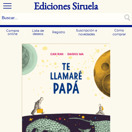
Ediciones Siruela
Suscripción a
Cómo
Compra
Lista de
Registro
online
deseos
novedades
comprar