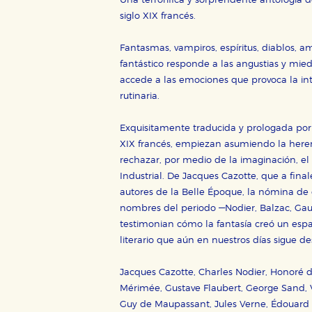
Una terrorífica y sorprendente antología d
Cookies de rendimiento y analí
siglo XIX francés.
Estas cookies se utilizan para
configuraciones de servicios p
Fantasmas, vampiros, espíritus, diablos, a
tanto, es anónima.
fantástico responde a las angustias y mied
Cookies de publicidad y redes 
accede a las emociones que provoca la int
Estas cookies son gestionadas p
rutinaria.
otros sitios. No almacenan dir
dispositivo de internet.
Exquisitamente traducida y prologada por 
XIX francés, empiezan asumiendo la herenci
GUARDAR CONFIGURA
rechazar, por medio de la imaginación, el
Industrial. De Jacques Cazotte, que a final
autores de la Belle Époque, la nómina de 
nombres del periodo —Nodier, Balzac, Gaut
Puede consultar nuestra
política d
testimonian cómo la fantasía creó un esp
literario que aún en nuestros días sigue d
Jacques Cazotte, Charles Nodier, Honoré de
Mérimée, Gustave Flaubert, George Sand, Vi
Guy de Maupassant, Jules Verne, Édouard 