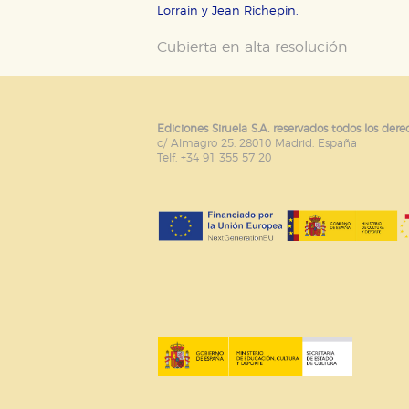
Lorrain y Jean Richepin.
Cubierta en alta resolución
Ediciones Siruela S.A. reservados todos los dere
c/ Almagro 25. 28010 Madrid. España
Telf. +34 91 355 57 20