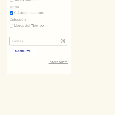
Varios autores
Tema:
Clásicos - cuentos
Colección:
Libros del Tiempo
Suscribirme
Interesante
ODO
RECHAZAR TODO
desde nuestro sistema. Es posible
n de funcionar correctamente.