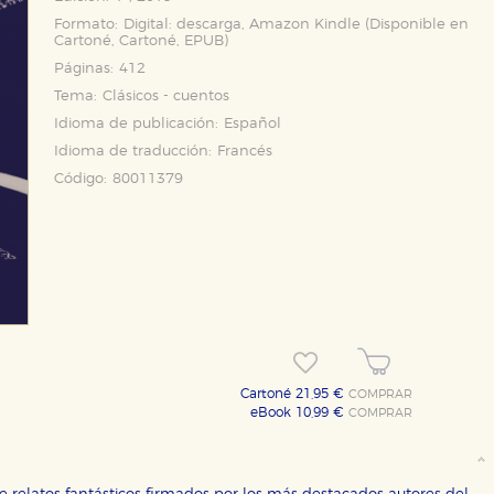
Formato:
Digital: descarga, Amazon Kindle (Disponible en
Cartoné
,
Cartoné
,
EPUB
)
Páginas:
412
Tema:
Clásicos - cuentos
Idioma de publicación:
Español
Idioma de traducción:
Francés
Código:
80011379
OKIES
HABILITAR T
Cartoné 21,95 €
COMPRAR
eBook 10,99 €
COMPRAR
ra que nuestro sitio web funcione y no es posible deshabilitarlas 
ero en ese caso es posible que algunas áreas de nuestra web deje