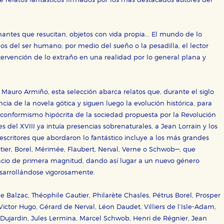
e relatos fantásticos firmados por los más destacados autores del
ticas
 mejorar su experiencia de navegación y optimizar el funcionamie
ara que no tenga que reconfigurarlos cada vez que nos visita. La i
mantes que resucitan, objetos con vida propia... El mundo de lo
os del ser humano; por medio del sueño o la pesadilla, el lector
sociales
ervención de lo extraño en una realidad por lo general plana y
or nuestros socios publicitarios y se utilizan para mostrar publici
ectamente información personal sino que se basan en la identific
Mauro Armiño, esta selección abarca relatos que, durante el siglo
a de la novela gótica y siguen luego la evolución histórica, para
CIÓN
 conformismo hipócrita de la sociedad propuesta por la Revolución
es del XVIII ya intuía presencias sobrenaturales, a Jean Lorrain y los
escritores que abordaron lo fantástico incluye a los más grandes
ier, Borel, Mérimée, Flaubert, Nerval, Verne o Schwob—, que
e cookies
acio de primera magnitud, dando así lugar a un nuevo género
esarrollándose vigorosamente.
 Balzac, Théophile Gautier, Philarète Chasles, Pétrus Borel, Prosper
ctor Hugo, Gérard de Nerval, Léon Daudet, Villiers de l’Isle-Adam,
Dujardin, Jules Lermina, Marcel Schwob, Henri de Régnier, Jean