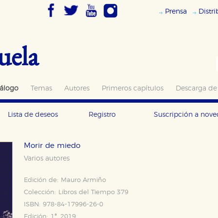
Prensa
Distr
uela
álogo
Temas
Autores
Primeros capítulos
Descarga de
Lista de deseos
Registro
Suscripción a nov
Morir de miedo
Varios autores
Edición de:
Mauro Armiño
Colección:
Libros del Tiempo 379
ISBN:
978-84-17996-26-0
Edición:
1ª, 2019