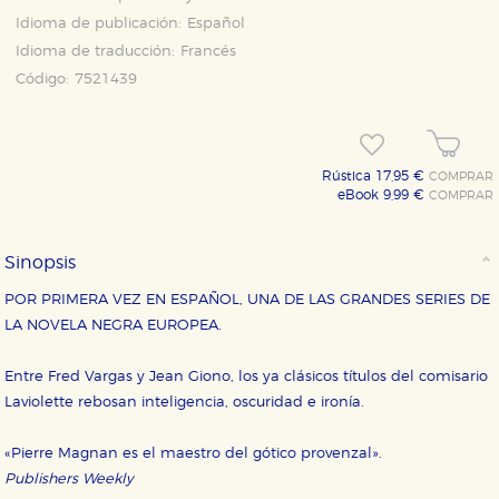
Idioma de publicación:
Español
Idioma de traducción:
Francés
Código:
7521439
Rústica 17,95 €
COMPRAR
eBook 9,99 €
COMPRAR
Sinopsis
POR PRIMERA VEZ EN ESPAÑOL, UNA DE LAS GRANDES SERIES DE
LA NOVELA NEGRA EUROPEA.
Entre Fred Vargas y Jean Giono, los ya clásicos títulos del comisario
CONFIGURACIÓN DE COOKIES
Laviolette rebosan inteligencia, oscuridad e ironía.
HABILITAR TODO
RECHAZAR TODO
«Pierre Magnan es el maestro del gótico provenzal».
Publishers Weekly