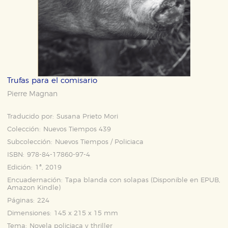
Trufas para el comisario
Pierre Magnan
Traducido por:
Susana Prieto Mori
Colección:
Nuevos Tiempos 439
Subcolección:
Nuevos Tiempos / Policiaca
ISBN:
978-84-17860-97-4
Edición:
1ª, 2019
Encuadernación:
Tapa blanda con solapas (Disponible en
EPUB
,
Amazon Kindle
)
Páginas:
224
Dimensiones:
145 x 215 x 15 mm
Tema:
Novela policiaca y thriller