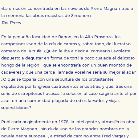
Cookies necesarias
«La emoción concentrada en las novelas de Pierre Magnan trae a
Estas cookies son necesarias para que nuestro sitio
la memoria las obras maestras de Simenon».
web funcione y no es posible deshabilitarlas desde
nuestro sistema. Es posible hacerlo desde el
The Times
navegador, pero en ese caso es posible que algunas
áreas de nuestra web dejen de funcionar
correctamente.
En la pequeña localidad de Banon, en la Alta Provenza, los
campesinos viven de la cría de cabras y, sobre todo, del lucrativo
Cookies de rendimiento y analíticas
Estas cookies se utilizan para mejorar su experiencia
comercio de la trufa. ¿Quién le iba a decir al comisario Laviolette —
de navegación y optimizar el funcionamiento de
dispuesto a degustar en forma de tortilla poco cuajada el delicioso
nuestro sitio web. Almacenan configuraciones de
servicios para que no tenga que reconfigurarlos cada
hongo de la región— que se encontraría con un buen montón de
vez que nos visita. La información es agregada y, por lo
cadáveres y que una cerda llamada Roseline sería su mejor aliada?
tanto, es anónima.
¿O que se toparía con una sepultura de los protestantes
Cookies de publicidad y redes sociales
expulsados por la iglesia cuatrocientos años atrás, y que, tras una
Estas cookies son gestionadas por nuestros socios
serie de estrepitosos fracasos, la solución al caso surgiría ante él por
publicitarios y se utilizan para mostrar publicidad
relevante para sus intereses en otros sitios. No
azar, en una comunidad plagada de odios larvados y viejas
almacenan directamente información personal sino
supersticiones?
que se basan en la identificación única de su
navegador y dispositivo de internet.
Publicada originalmente en 1978, la inteligente y atmosférica obra
de Pierre Magnan —sin duda uno de los grandes nombres de la
GUARDAR CONFIGURACIÓN
novela negra europea—, a mitad de camino entre Fred Vargas y