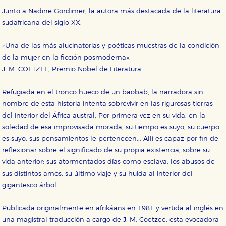
Junto a Nadine Gordimer, la autora más destacada de la literatura
sudafricana del siglo XX.
«Una de las más alucinatorias y poéticas muestras de la condición
de la mujer en la ficción posmoderna».
CONFIGURACIÓN DE COOKIES
J. M. COETZEE, Premio Nobel de Literatura
Refugiada en el tronco hueco de un baobab, la narradora sin
HABILITAR TODO
RECHAZAR TODO
nombre de esta historia intenta sobrevivir en las rigurosas tierras
del interior del África austral. Por primera vez en su vida, en la
soledad de esa improvisada morada, su tiempo es suyo, su cuerpo
Cookies necesarias
es suyo, sus pensamientos le pertenecen... Allí es capaz por fin de
Estas cookies son necesarias para que nuestro sitio
reflexionar sobre el significado de su propia existencia, sobre su
web funcione y no es posible deshabilitarlas desde
nuestro sistema. Es posible hacerlo desde el
vida anterior: sus atormentados días como esclava, los abusos de
navegador, pero en ese caso es posible que algunas
áreas de nuestra web dejen de funcionar
sus distintos amos, su último viaje y su huida al interior del
correctamente.
gigantesco árbol.
Cookies de rendimiento y analíticas
Estas cookies se utilizan para mejorar su experiencia
Publicada originalmente en afrikáans en 1981 y vertida al inglés en
de navegación y optimizar el funcionamiento de
una magistral traducción a cargo de J. M. Coetzee, esta evocadora
nuestro sitio web. Almacenan configuraciones de