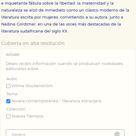
servicios para que no tenga que reconfigurarlos cada
e inquietante fábula sobre la libertad, la maternidad y la
vez que nos visita. La información es agregada y, por lo
naturaleza se alzó de inmediato como un clásico moderno de la
tanto, es anónima.
literatura escrita por mujeres, convirtiendo a su autora, junto a
Cookies de publicidad y redes sociales
Nadine Gordimer, en una de las voces más destacadas de la
Estas cookies son gestionadas por nuestros socios
publicitarios y se utilizan para mostrar publicidad
literatura sudafricana del siglo XX.
relevante para sus intereses en otros sitios. No
almacenan directamente información personal sino
Cubierta en alta resolución
que se basan en la identificación única de su
navegador y dispositivo de internet.
AVÍSAME
Deseo recibir información cuando se produzcan novedades
GUARDAR CONFIGURACIÓN
editoriales sobre:
Autor:
Wilma Stockenström
Puede consultar nuestra
política de cookies
Tema:
Novela contemporánea - literatura extranjera
Colección:
Nuevos Tiempos