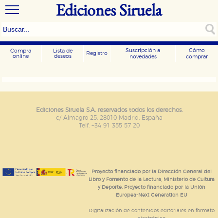
Ediciones Siruela
Suscripción a
Cómo
Compra
Lista de
Registro
online
deseos
novedades
comprar
CONFIGURACIÓN DE COOKIES
HABILITAR TODO
RECHAZAR TODO
Ediciones Siruela S.A. reservados todos los derechos.
c/ Almagro 25. 28010 Madrid. España
Telf. +34 91 355 57 20
Cookies necesarias
Estas cookies son necesarias para que nuestro sitio
web funcione y no es posible deshabilitarlas desde
nuestro sistema. Es posible hacerlo desde el
navegador, pero en ese caso es posible que algunas
Proyecto financiado por la Dirección General del
áreas de nuestra web dejen de funcionar
Libro y Fomento de la Lectura, Ministerio de Cultura
correctamente.
y Deporte. Proyecto financiado por la Unión
Europea-Next Generation EU
Cookies de rendimiento y analíticas
Estas cookies se utilizan para mejorar su experiencia
Digitalización de contenidos editoriales en formato
de navegación y optimizar el funcionamiento de