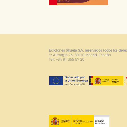
Ediciones Siruela S.A. reservados todos los dere
c/ Almagro 25. 28010 Madrid. España
Telf. +34 91 355 57 20