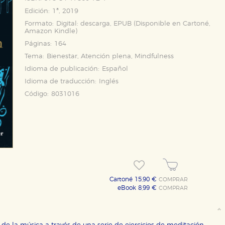
Edición:
1ª, 2019
Formato:
Digital: descarga, EPUB (Disponible en
Cartoné
,
Amazon Kindle
)
Páginas:
164
Tema:
Bienestar, Atención plena, Mindfulness
Idioma de publicación:
Español
Idioma de traducción:
Inglés
Código:
8031016
OKIES
HABILITAR T
Cartoné 15,90 €
COMPRAR
eBook 8,99 €
COMPRAR
ra que nuestro sitio web funcione y no es posible deshabilitarlas 