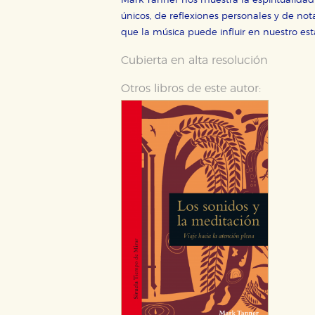
Mark Tanner nos muestra la espiritualidad 
hacerlo desde el navegador, p
únicos, de reflexiones personales y de not
Cookies de rendimiento y analí
que la música puede influir en nuestro es
Estas cookies se utilizan para
configuraciones de servicios p
Cubierta en alta resolución
tanto, es anónima.
Otros libros de este autor:
Cookies de publicidad y redes 
Estas cookies son gestionadas p
otros sitios. No almacenan dir
dispositivo de internet.
GUARDAR CONFIGURA
Puede consultar nuestra
política d