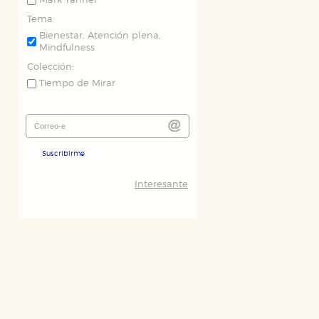
Mark Tanner
Tema:
Bienestar, Atención plena,
Mindfulness
Colección:
Tiempo de Mirar
Suscribirme
Interesante
ODO
RECHAZAR TODO
desde nuestro sistema. Es posible