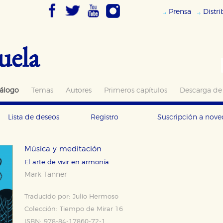
Prensa
Distr
uela
álogo
Temas
Autores
Primeros capítulos
Descarga de
Lista de deseos
Registro
Suscripción a nov
Música y meditación
El arte de vivir en armonía
Mark Tanner
Traducido por:
Julio Hermoso
Colección:
Tiempo de Mirar 16
ISBN:
978-84-17860-72-1