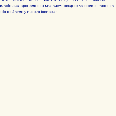
de la música a través de una serie de ejercicios de meditación
ero en ese caso es posible que algunas áreas de nuestra web deje
as holísticas, aportando así una nueva perspectiva sobre el modo en
ticas
tado de ánimo y nuestro bienestar.
 mejorar su experiencia de navegación y optimizar el funcionamie
ara que no tenga que reconfigurarlos cada vez que nos visita. La i
sociales
or nuestros socios publicitarios y se utilizan para mostrar publici
ectamente información personal sino que se basan en la identific
CIÓN
e cookies