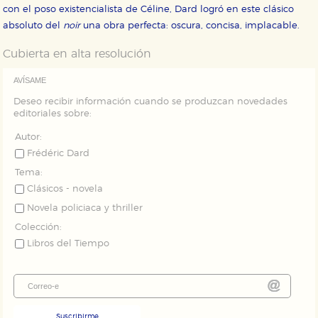
con el poso existencialista de Céline, Dard logró en este clásico
absoluto del
noir
una obra perfecta: oscura, concisa, implacable.
Puede consultar nuestra
política de cookies
Cubierta en alta resolución
AVÍSAME
Deseo recibir información cuando se produzcan novedades
editoriales sobre:
Autor:
Frédéric Dard
Tema:
Clásicos - novela
Novela policiaca y thriller
Colección:
Libros del Tiempo
Suscribirme