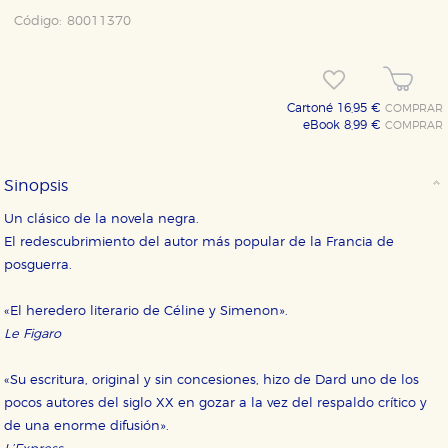
Código:
80011370
Cartoné 16,95 €
COMPRAR
eBook 8,99 €
COMPRAR
Sinopsis
Un clásico de la novela negra.
El redescubrimiento del autor más popular de la Francia de
posguerra.
«El heredero literario de Céline y Simenon».
Le Figaro
CONFIGURACIÓN DE COOKIES
«Su escritura, original y sin concesiones, hizo de Dard uno de los
HABILITAR TODO
RECHAZAR TODO
pocos autores del siglo XX en gozar a la vez del respaldo crítico y
de una enorme difusión».