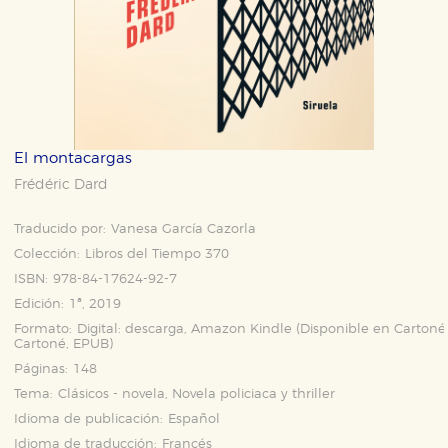
El montacargas
Frédéric Dard
Traducido por:
Vanesa García Cazorla
Colección:
Libros del Tiempo 370
ISBN:
978-84-17624-92-7
Edición:
1ª, 2019
Formato:
Digital: descarga, Amazon Kindle (Disponible en
Cartoné
Cartoné
,
EPUB
)
Páginas:
148
Tema:
Clásicos - novela, Novela policiaca y thriller
Idioma de publicación:
Español
Idioma de traducción:
Francés