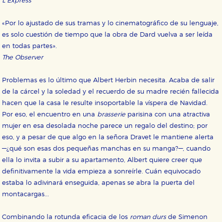
L’Express
Cookies necesarias
Estas cookies son necesarias para que nuestro sitio
«Por lo ajustado de sus tramas y lo cinematográfico de su lenguaje,
web funcione y no es posible deshabilitarlas desde
nuestro sistema. Es posible hacerlo desde el
es solo cuestión de tiempo que la obra de Dard vuelva a ser leída
navegador, pero en ese caso es posible que algunas
en todas partes».
áreas de nuestra web dejen de funcionar
correctamente.
The Observer
Cookies de rendimiento y analíticas
Problemas es lo último que Albert Herbin necesita. Acaba de salir
Estas cookies se utilizan para mejorar su experiencia
de navegación y optimizar el funcionamiento de
de la cárcel y la soledad y el recuerdo de su madre recién fallecida
nuestro sitio web. Almacenan configuraciones de
hacen que la casa le resulte insoportable la víspera de Navidad.
servicios para que no tenga que reconfigurarlos cada
vez que nos visita. La información es agregada y, por lo
Por eso, el encuentro en una
brasserie
parisina con una atractiva
tanto, es anónima.
mujer en esa desolada noche parece un regalo del destino; por
Cookies de publicidad y redes sociales
eso, y a pesar de que algo en la señora Dravet le mantiene alerta
Estas cookies son gestionadas por nuestros socios
—¿qué son esas dos pequeñas manchas en su manga?—, cuando
publicitarios y se utilizan para mostrar publicidad
relevante para sus intereses en otros sitios. No
ella lo invita a subir a su apartamento, Albert quiere creer que
almacenan directamente información personal sino
definitivamente la vida empieza a sonreírle. Cuán equivocado
que se basan en la identificación única de su
navegador y dispositivo de internet.
estaba lo adivinará enseguida, apenas se abra la puerta del
montacargas...
GUARDAR CONFIGURACIÓN
Combinando la rotunda eficacia de los
roman durs
de Simenon