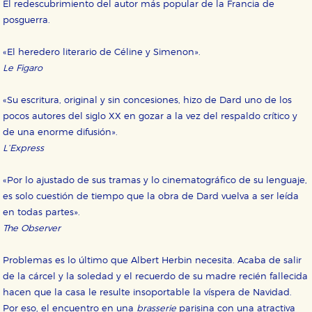
El redescubrimiento del autor más popular de la Francia de
posguerra.
«El heredero literario de Céline y Simenon».
Le Figaro
«Su escritura, original y sin concesiones, hizo de Dard uno de los
pocos autores del siglo XX en gozar a la vez del respaldo crítico y
de una enorme difusión».
L’Express
CONFIGURACIÓN DE COOKIES
«Por lo ajustado de sus tramas y lo cinematográfico de su lenguaje,
HABILITAR TODO
RECHAZAR TODO
es solo cuestión de tiempo que la obra de Dard vuelva a ser leída
en todas partes».
The Observer
Cookies necesarias
Estas cookies son necesarias para que nuestro sitio
Problemas es lo último que Albert Herbin necesita. Acaba de salir
web funcione y no es posible deshabilitarlas desde
de la cárcel y la soledad y el recuerdo de su madre recién fallecida
nuestro sistema. Es posible hacerlo desde el
navegador, pero en ese caso es posible que algunas
hacen que la casa le resulte insoportable la víspera de Navidad.
áreas de nuestra web dejen de funcionar
Por eso, el encuentro en una
brasserie
parisina con una atractiva
correctamente.