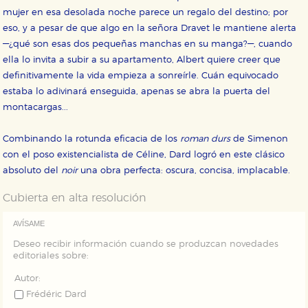
mujer en esa desolada noche parece un regalo del destino; por
Cookies de rendimiento y analíticas
eso, y a pesar de que algo en la señora Dravet le mantiene alerta
Estas cookies se utilizan para mejorar su experiencia
de navegación y optimizar el funcionamiento de
—¿qué son esas dos pequeñas manchas en su manga?—, cuando
nuestro sitio web. Almacenan configuraciones de
ella lo invita a subir a su apartamento, Albert quiere creer que
servicios para que no tenga que reconfigurarlos cada
vez que nos visita. La información es agregada y, por lo
definitivamente la vida empieza a sonreírle. Cuán equivocado
tanto, es anónima.
estaba lo adivinará enseguida, apenas se abra la puerta del
Cookies de publicidad y redes sociales
montacargas...
Estas cookies son gestionadas por nuestros socios
publicitarios y se utilizan para mostrar publicidad
relevante para sus intereses en otros sitios. No
Combinando la rotunda eficacia de los
roman durs
de Simenon
almacenan directamente información personal sino
con el poso existencialista de Céline, Dard logró en este clásico
que se basan en la identificación única de su
navegador y dispositivo de internet.
absoluto del
noir
una obra perfecta: oscura, concisa, implacable.
Cubierta en alta resolución
GUARDAR CONFIGURACIÓN
AVÍSAME
Deseo recibir información cuando se produzcan novedades
editoriales sobre:
Puede consultar nuestra
política de cookies
Autor:
Frédéric Dard