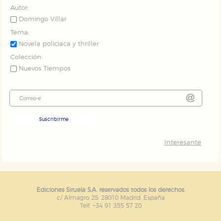
Autor:
Domingo Villar
Tema:
Novela policiaca y thriller
Colección:
Nuevos Tiempos
Suscribirme
Interesante
Ediciones Siruela S.A. reservados todos los derechos.
c/ Almagro 25. 28010 Madrid. España
Telf. +34 91 355 57 20