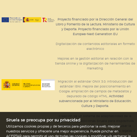
Proyecto financiado por la Dirección General del
Libro y Fomento de la Lectura, Ministerio de Cultura
y Deporte. Proyecto financiado por la Unión
Europea-Next Generation EU
Digitalización de contenidos editoriales en formato
electrónico
Mejoras en la gestión editorial en relación con la
tienda online y la digitalización de herramientas de
marketing.
Migración al estándar ONIX 3.0; introducción del
estándar ISNI; mejora del posicionamiento en
Google; ampliación de campos de metadatos y
depurado de código HTML.
Actividad
subvencionada por el Ministerio de Educación,
Cultura y Deporte.
Creación de un sistema de adaptabilidad de la
Siruela se preocupa por su privacidad
página web de ediciones Siruela para dispositivos
móviles en todos sus formatos para impulsar la
Utilizamos cookies propias y de terceros para gestionar la web, mejorar
comercialización de contenidos culturales legales e
nuestros servicios y ofrecerle una mejor experiencia. Puede pinchar en
implementación de los recursos tecnológicos
ACEPTAR para permitir el uso de todas las cookies o modificar y/o rechazar la