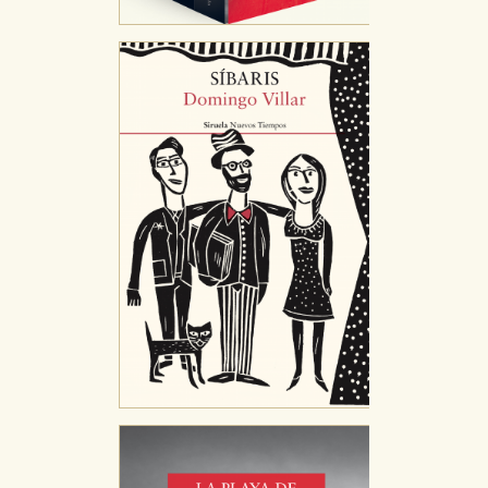
CONFIGURACIÓN DE COOKIES
HABILITAR TODO
RECHAZAR TODO
Cookies necesarias
Estas cookies son necesarias para que nuestro sitio
web funcione y no es posible deshabilitarlas desde
nuestro sistema. Es posible hacerlo desde el
navegador, pero en ese caso es posible que algunas
áreas de nuestra web dejen de funcionar
correctamente.
Cookies de rendimiento y analíticas
Estas cookies se utilizan para mejorar su experiencia
de navegación y optimizar el funcionamiento de
nuestro sitio web. Almacenan configuraciones de
servicios para que no tenga que reconfigurarlos cada
vez que nos visita. La información es agregada y, por lo
tanto, es anónima.
Cookies de publicidad y redes sociales
Estas cookies son gestionadas por nuestros socios
publicitarios y se utilizan para mostrar publicidad
relevante para sus intereses en otros sitios. No