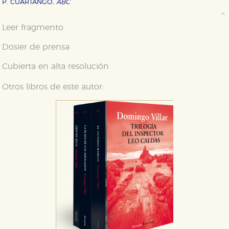
P. CUARTANGO,
ABC
Leer fragmento
Dosier de prensa
Cubierta en alta resolución
Otros libros de este autor: