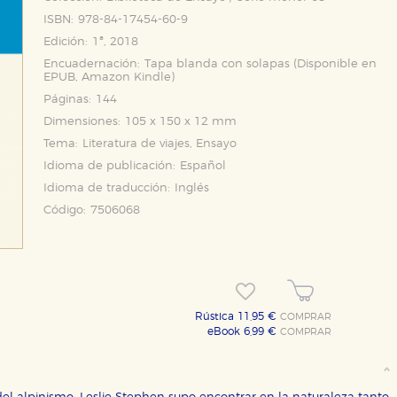
ISBN:
978-84-17454-60-9
Edición:
1ª, 2018
Encuadernación:
Tapa blanda con solapas (Disponible en
EPUB
,
Amazon Kindle
)
Páginas:
144
Dimensiones:
105 x 150 x 12 mm
Tema:
Literatura de viajes, Ensayo
OKIES
HABILITAR T
Idioma de publicación:
Español
Idioma de traducción:
Inglés
Código:
7506068
ra que nuestro sitio web funcione y no es posible deshabilitarlas 
ero en ese caso es posible que algunas áreas de nuestra web deje
ticas
 mejorar su experiencia de navegación y optimizar el funcionamie
Rústica 11,95 €
COMPRAR
ara que no tenga que reconfigurarlos cada vez que nos visita. La i
eBook 6,99 €
COMPRAR
sociales