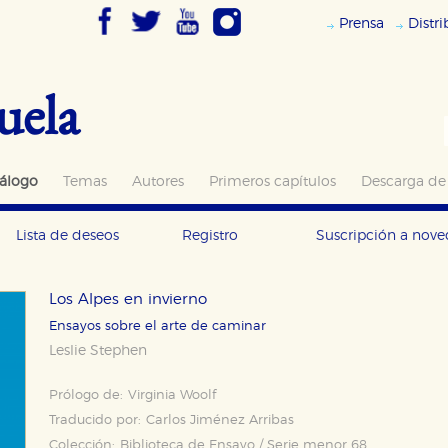
Prensa
Distr
uela
álogo
Temas
Autores
Primeros capítulos
Descarga de
Lista de deseos
Registro
Suscripción a nov
Los Alpes en invierno
Ensayos sobre el arte de caminar
Leslie Stephen
Prólogo de:
Virginia Woolf
Traducido por:
Carlos Jiménez Arribas
Colección:
Biblioteca de Ensayo / Serie menor 68