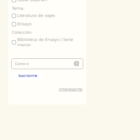
Leslie Stephen
Tema:
Literatura de viajes
Ensayo
Colección:
Biblioteca de Ensayo / Serie
menor
ODO
RECHAZAR TODO
Suscribirme
desde nuestro sistema. Es posible
Interesante
n de funcionar correctamente.
nto de nuestro sitio web. Almacenan
nformación es agregada y, por lo