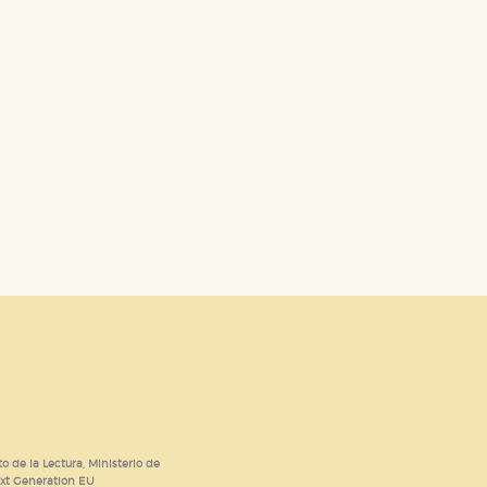
dad relevante para sus intereses en
ación única de su navegador y
o de la Lectura, Ministerio de
ext Generation EU