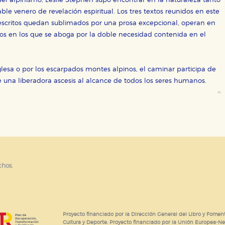
l alpinismo, Leslie Stephen supo encontrar en la naturaleza tanto
or nuestros socios publicitarios y se utilizan para mostrar publici
ectamente información personal sino que se basan en la identific
able venero de revelación espiritual. Los tres textos reunidos en este
escritos quedan sublimados por una prosa excepcional, operan en
os en los que se aboga por la doble necesidad contenida en el
CIÓN
glesa o por los escarpados montes alpinos, el caminar participa de
 una liberadora ascesis al alcance de todos los seres humanos.
e cookies
chos.
Proyecto financiado por la Dirección General del Libro y Foment
Cultura y Deporte. Proyecto financiado por la Unión Europea-N