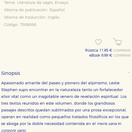
Tema:
Literatura de viajes, Ensayo
Idioma de publicación:
Español
Idioma de traducción:
Inglés
Código:
7506068
Rústica 11,95 €
COMPRAR
CONFIGURACIÓN DE COOKIES
eBook 6,99 €
COMPRAR
HABILITAR TODO
RECHAZAR TODO
Sinopsis
Apasionado amante del paseo y pionero del alpinismo, Leslie
Cookies necesarias
Stephen supo encontrar en la naturaleza tanto un fortalecedor
Estas cookies son necesarias para que nuestro sitio
elixir vital como un inagotable venero de revelación espiritual. Los
web funcione y no es posible deshabilitarlas desde
tres textos reunidos en este volumen, donde los grandiosos
nuestro sistema. Es posible hacerlo desde el
navegador, pero en ese caso es posible que algunas
paisajes descritos quedan sublimados por una prosa excepcional,
áreas de nuestra web dejen de funcionar
operan en realidad como pequeños tratados filosóficos en los que
correctamente.
se aboga por la doble necesidad contenida en el
mens sana
in
Cookies de rendimiento y analíticas
corpore sano
.