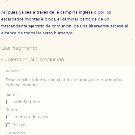
Estas cookies se utilizan para mejorar su experiencia
de navegación y optimizar el funcionamiento de
nuestro sitio web. Almacenan configuraciones de
Así pues, ya sea a través de la campiña inglesa o por los
servicios para que no tenga que reconfigurarlos cada
vez que nos visita. La información es agregada y, por lo
escarpados montes alpinos, el caminar participa de un
tanto, es anónima.
trascendente ejercicio de comunión, de una liberadora ascesis al
Cookies de publicidad y redes sociales
alcance de todos los seres humanos.
Estas cookies son gestionadas por nuestros socios
publicitarios y se utilizan para mostrar publicidad
relevante para sus intereses en otros sitios. No
Leer fragmento
almacenan directamente información personal sino
que se basan en la identificación única de su
Cubierta en alta resolución
navegador y dispositivo de internet.
AVÍSAME
GUARDAR CONFIGURACIÓN
Deseo recibir información cuando se produzcan novedades
editoriales sobre:
Autor:
Puede consultar nuestra
política de cookies
Leslie Stephen
Tema:
Literatura de viajes
Ensayo
Colección: