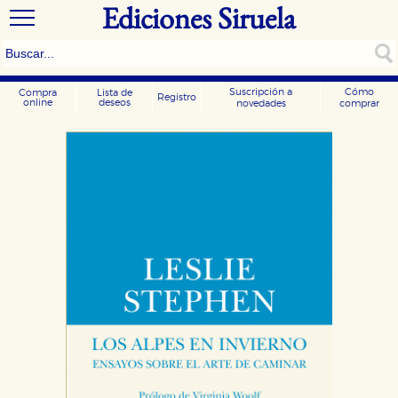
Ediciones Siruela
Suscripción a
Cómo
Compra
Lista de
Registro
online
deseos
novedades
comprar