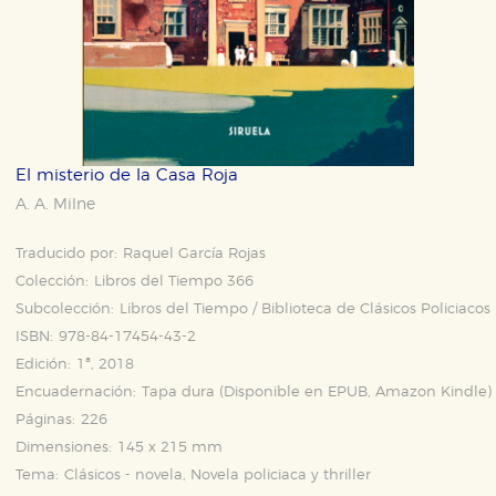
El misterio de la Casa Roja
A. A. Milne
Traducido por:
Raquel García Rojas
Colección:
Libros del Tiempo 366
Subcolección:
Libros del Tiempo / Biblioteca de Clásicos Policiacos
ISBN:
978-84-17454-43-2
Edición:
1ª, 2018
Encuadernación:
Tapa dura (Disponible en
EPUB
,
Amazon Kindle
)
Páginas:
226
Dimensiones:
145 x 215 mm
Tema:
Clásicos - novela, Novela policiaca y thriller