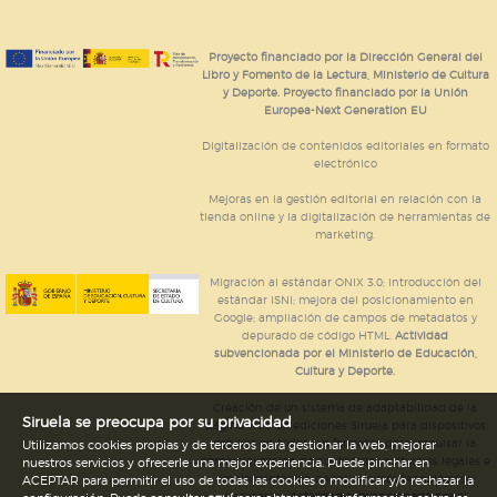
Proyecto financiado por la Dirección General del
Libro y Fomento de la Lectura, Ministerio de Cultura
y Deporte. Proyecto financiado por la Unión
Europea-Next Generation EU
Digitalización de contenidos editoriales en formato
electrónico
Mejoras en la gestión editorial en relación con la
tienda online y la digitalización de herramientas de
marketing.
Migración al estándar ONIX 3.0; introducción del
estándar ISNI; mejora del posicionamiento en
Google; ampliación de campos de metadatos y
depurado de código HTML.
Actividad
subvencionada por el Ministerio de Educación,
Cultura y Deporte.
Creación de un sistema de adaptabilidad de la
Siruela se preocupa por su privacidad
página web de ediciones Siruela para dispositivos
móviles en todos sus formatos para impulsar la
Utilizamos cookies propias y de terceros para gestionar la web, mejorar
comercialización de contenidos culturales legales e
nuestros servicios y ofrecerle una mejor experiencia. Puede pinchar en
implementación de los recursos tecnológicos
ACEPTAR para permitir el uso de todas las cookies o modificar y/o rechazar la