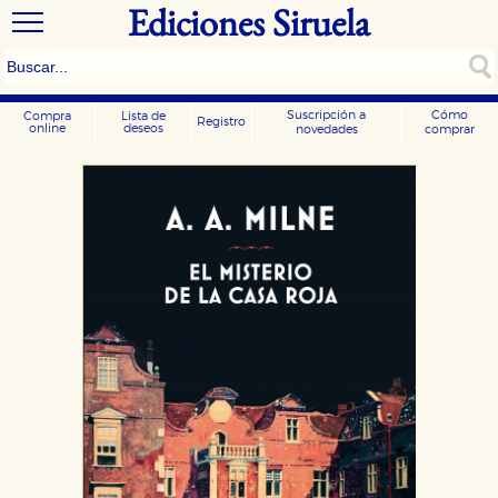
Ediciones Siruela
Suscripción a
Cómo
Compra
Lista de
Registro
online
deseos
novedades
comprar