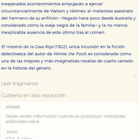
correctamente.
inesperados acontecimientos empujarán a ejercer
Cookies de rendimiento y analíticas
circunstancialmente de Watson y Holmes: el misterioso asesinato
Estas cookies se utilizan para mejorar su experiencia
del hermano de su anfitrión —llegado hace poco desde Australia y
de navegación y optimizar el funcionamiento de
considerado como la oveja negra de la familia— y la no menos
nuestro sitio web. Almacenan configuraciones de
servicios para que no tenga que reconfigurarlos cada
inexplicable ausencia de este último tras el crimen...
vez que nos visita. La información es agregada y, por lo
tanto, es anónima.
El misterio de la Casa Roja
(1922), única incursión en la ficción
Cookies de publicidad y redes sociales
detectivesca del autor de
Winnie the Pooh
, es considerada como
Estas cookies son gestionadas por nuestros socios
publicitarios y se utilizan para mostrar publicidad
una de las mejores y más imaginativas novelas de cuarto cerrado
relevante para sus intereses en otros sitios. No
en la historia del género.
almacenan directamente información personal sino
que se basan en la identificación única de su
navegador y dispositivo de internet.
Leer fragmento
Cubierta en alta resolución
GUARDAR CONFIGURACIÓN
AVÍSAME
Deseo recibir información cuando se produzcan novedades
editoriales sobre:
Puede consultar nuestra
política de cookies
Autor: