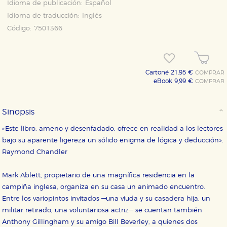
Idioma de publicación:
Español
Idioma de traducción:
Inglés
Código:
7501366
Cartoné 21,95 €
COMPRAR
eBook 9,99 €
COMPRAR
Sinopsis
CONFIGURACIÓN DE COOKIES
«Este libro, ameno y desenfadado, ofrece en realidad a los lectores
bajo su aparente ligereza un sólido enigma de lógica y deducción».
HABILITAR TODO
RECHAZAR TODO
Raymond Chandler
Mark Ablett, propietario de una magnífica residencia en la
Cookies necesarias
campiña inglesa, organiza en su casa un animado encuentro.
Estas cookies son necesarias para que nuestro sitio
Entre los variopintos invitados —una viuda y su casadera hija, un
web funcione y no es posible deshabilitarlas desde
nuestro sistema. Es posible hacerlo desde el
militar retirado, una voluntariosa actriz— se cuentan también
navegador, pero en ese caso es posible que algunas
Anthony Gillingham y su amigo Bill Beverley, a quienes dos
áreas de nuestra web dejen de funcionar