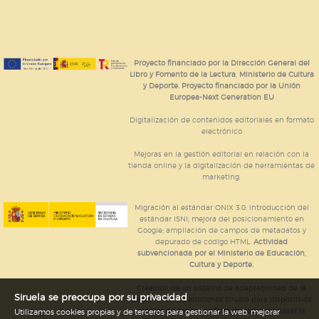
Proyecto financiado por la Dirección General del
Libro y Fomento de la Lectura, Ministerio de Cultura
y Deporte. Proyecto financiado por la Unión
Europea-Next Generation EU
Digitalización de contenidos editoriales en formato
electrónico
Mejoras en la gestión editorial en relación con la
tienda online y la digitalización de herramientas de
marketing.
Migración al estándar ONIX 3.0; introducción del
estándar ISNI; mejora del posicionamiento en
Google; ampliación de campos de metadatos y
depurado de código HTML.
Actividad
subvencionada por el Ministerio de Educación,
Cultura y Deporte.
Creación de un sistema de adaptabilidad de la
Siruela se preocupa por su privacidad
página web de ediciones Siruela para dispositivos
móviles en todos sus formatos para impulsar la
Utilizamos cookies propias y de terceros para gestionar la web, mejorar