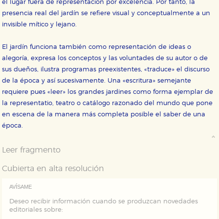
el lugar fuera de representación por excelencia. Por tanto, la
áreas de nuestra web dejen de funcionar
correctamente.
presencia real del jardín se refiere visual y conceptualmente a un
invisible mítico y lejano.
Cookies de rendimiento y analíticas
Estas cookies se utilizan para mejorar su experiencia
de navegación y optimizar el funcionamiento de
El jardín funciona también como representación de ideas o
nuestro sitio web. Almacenan configuraciones de
alegoría, expresa los conceptos y las voluntades de su autor o de
servicios para que no tenga que reconfigurarlos cada
vez que nos visita. La información es agregada y, por lo
sus dueños, ilustra programas preexistentes, «traduce» el discurso
tanto, es anónima.
de la época y así sucesivamente. Una «escritura» semejante
Cookies de publicidad y redes sociales
requiere pues «leer» los grandes jardines como forma ejemplar de
Estas cookies son gestionadas por nuestros socios
la representatio, teatro o catálogo razonado del mundo que pone
publicitarios y se utilizan para mostrar publicidad
relevante para sus intereses en otros sitios. No
en escena de la manera más completa posible el saber de una
almacenan directamente información personal sino
época.
que se basan en la identificación única de su
navegador y dispositivo de internet.
Leer fragmento
GUARDAR CONFIGURACIÓN
Cubierta en alta resolución
AVÍSAME
Puede consultar nuestra
política de cookies
Deseo recibir información cuando se produzcan novedades
editoriales sobre: