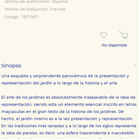
Idioma de publicación:
Español
Idioma de traducción:
Francés
Código:
7507997
No disponible
Sinopsis
Una exquisita y sorprendente panorámica de la presentación y
CONFIGURACIÓN DE COOKIES
representación del jardín a lo largo de la historia y el arte.
HABILITAR TODO
RECHAZAR TODO
El arte de los jardines es absolutamente inseparable de la idea de
representación, siendo esta un elemento esencial inscrito en letras
mayúsculas en el gran texto de la historia de los jardines. De
Cookies necesarias
hecho, el jardín mismo es a la vez presentación y representación.
Estas cookies son necesarias para que nuestro sitio
En las tradiciones más variadas y a lo largo de los siglos representa
web funcione y no es posible deshabilitarlas desde
nuestro sistema. Es posible hacerlo desde el
la idea de paraíso, es decir, una esfera trascendente e inaccesible,
navegador, pero en ese caso es posible que algunas