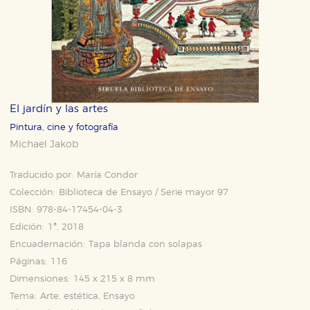
El jardín y las artes
Pintura, cine y fotografía
Michael Jakob
Traducido por:
María Condor
Colección:
Biblioteca de Ensayo / Serie mayor 97
ISBN:
978-84-17454-04-3
Edición:
1ª, 2018
Encuadernación:
Tapa blanda con solapas
Páginas:
116
Dimensiones:
145 x 215 x 8 mm
Tema:
Arte, estética, Ensayo