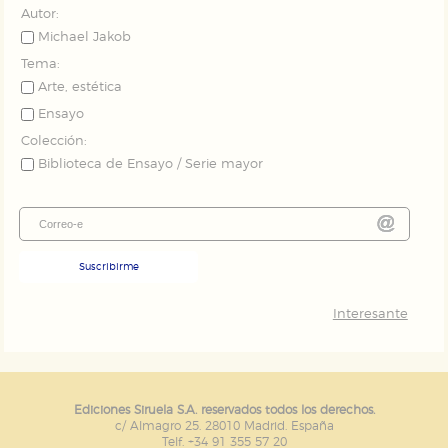
Autor:
Michael Jakob
Tema:
Arte, estética
Ensayo
Colección:
Biblioteca de Ensayo / Serie mayor
Suscribirme
Interesante
Ediciones Siruela S.A. reservados todos los derechos.
c/ Almagro 25. 28010 Madrid. España
Telf. +34 91 355 57 20