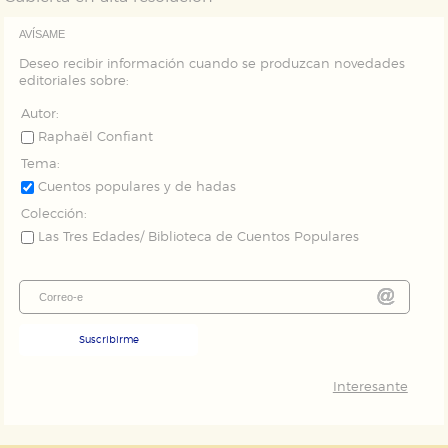
Estas cookies son gestionadas por nuestros socios
publicitarios y se utilizan para mostrar publicidad
AVÍSAME
relevante para sus intereses en otros sitios. No
almacenan directamente información personal sino
Deseo recibir información cuando se produzcan novedades
que se basan en la identificación única de su
editoriales sobre:
navegador y dispositivo de internet.
Autor:
Raphaël Confiant
GUARDAR CONFIGURACIÓN
Tema:
Cuentos populares y de hadas
Colección:
Puede consultar nuestra
política de cookies
Las Tres Edades/ Biblioteca de Cuentos Populares
Suscribirme
Interesante