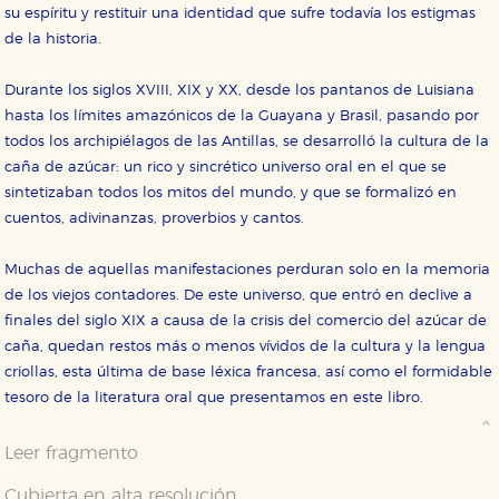
su espíritu y restituir una identidad que sufre todavía los estigmas
de la historia.
CONFIGURACIÓN DE COOKIES
Durante los siglos XVIII, XIX y XX, desde los pantanos de Luisiana
hasta los límites amazónicos de la Guayana y Brasil, pasando por
HABILITAR TODO
RECHAZAR TODO
todos los archipiélagos de las Antillas, se desarrolló la cultura de la
caña de azúcar: un rico y sincrético universo oral en el que se
sintetizaban todos los mitos del mundo, y que se formalizó en
Cookies necesarias
cuentos, adivinanzas, proverbios y cantos.
Estas cookies son necesarias para que nuestro sitio
web funcione y no es posible deshabilitarlas desde
nuestro sistema. Es posible hacerlo desde el
Muchas de aquellas manifestaciones perduran solo en la memoria
navegador, pero en ese caso es posible que algunas
de los viejos contadores. De este universo, que entró en declive a
áreas de nuestra web dejen de funcionar
correctamente.
finales del siglo XIX a causa de la crisis del comercio del azúcar de
caña, quedan restos más o menos vívidos de la cultura y la lengua
Cookies de rendimiento y analíticas
criollas, esta última de base léxica francesa, así como el formidable
Estas cookies se utilizan para mejorar su experiencia
de navegación y optimizar el funcionamiento de
tesoro de la literatura oral que presentamos en este libro.
nuestro sitio web. Almacenan configuraciones de
servicios para que no tenga que reconfigurarlos cada
vez que nos visita. La información es agregada y, por lo
Leer fragmento
tanto, es anónima.
Cookies de publicidad y redes sociales
Cubierta en alta resolución