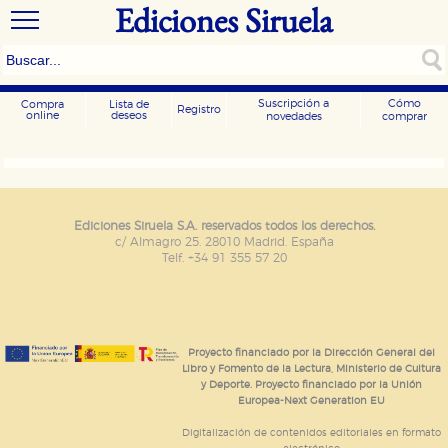
Ediciones Siruela
Suscripción a
Cómo
Compra
Lista de
Registro
online
deseos
novedades
comprar
CONFIGURACIÓN DE COOKIES
HABILITAR TODO
RECHAZAR TODO
Ediciones Siruela S.A. reservados todos los derechos.
c/ Almagro 25. 28010 Madrid. España
Telf. +34 91 355 57 20
Cookies necesarias
Estas cookies son necesarias para que nuestro sitio
web funcione y no es posible deshabilitarlas desde
nuestro sistema. Es posible hacerlo desde el
navegador, pero en ese caso es posible que algunas
Proyecto financiado por la Dirección General del
áreas de nuestra web dejen de funcionar
Libro y Fomento de la Lectura, Ministerio de Cultura
correctamente.
y Deporte. Proyecto financiado por la Unión
Europea-Next Generation EU
Cookies de rendimiento y analíticas
Estas cookies se utilizan para mejorar su experiencia
Digitalización de contenidos editoriales en formato
de navegación y optimizar el funcionamiento de