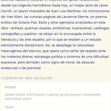
desde sus orígenes herméticos hasta hoy, un mapa vacío de Lewis
Cookies de rendimiento y analíticas
Carroll, un plano imposible de Juan Luis Martínez, los monocromos
Estas cookies se utilizan para mejorar su experiencia
de navegación y optimizar el funcionamiento de
de Yves Klein, las curiosas páginas de Laurence Sterne, un poema
nuestro sitio web. Almacenan configuraciones de
erótico de Octavio Paz. Estos y otros ejemplos analizados en este
servicios para que no tenga que reconfigurarlos cada
vez que nos visita. La información es agregada y, por lo
libro —écfrasis, poemas visuales, emblemas, ilustraciones, catálogos,
tanto, es anónima.
cartografías y cuadros— se sitúan en la encrucijada entre la
Cookies de publicidad y redes sociales
literatura y las arte visuales, por lo que se resisten a un estudio
Estas cookies son gestionadas por nuestros socios
estrictamente disciplinario. Así, se despliega la naturaleza
publicitarios y se utilizan para mostrar publicidad
relevante para sus intereses en otros sitios. No
heterogénea del silencio, que opera como señal de respeto ante
almacenan directamente información personal sino
los misterios divinos, estrategia política o síntoma de una dificultad
que se basan en la identificación única de su
navegador y dispositivo de internet.
expresiva, pero también como signo de ironía, de absurdo
existencial o de plenitud.
GUARDAR CONFIGURACIÓN
Cubierta en alta resolución
AVÍSAME
Deseo recibir información cuando se produzcan novedades
Puede consultar nuestra
política de cookies
editoriales sobre:
Autor: