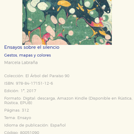
Ensayos sobre el silencio
Gestos, mapas y colores
Marcela Labraña
Colección:
El Árbol del Paraíso 90
ISBN:
978-84-17151-12-6
Edición:
1ª, 2017
Formato:
Digital: descarga, Amazon Kindle (Disponible en
Rústica
,
Rústica
,
EPUB
)
Páginas:
312
Tema:
Ensayo
Idioma de publicación:
Español
Código:
80051090