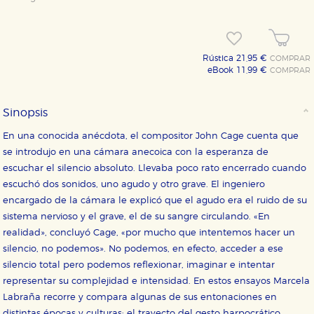
Rústica 21,95 €
COMPRAR
eBook 11,99 €
COMPRAR
Sinopsis
En una conocida anécdota, el compositor John Cage cuenta que
se introdujo en una cámara anecoica con la esperanza de
CONFIGURACIÓN DE COOKIES
escuchar el silencio absoluto. Llevaba poco rato encerrado cuando
escuchó dos sonidos, uno agudo y otro grave. El ingeniero
HABILITAR TODO
RECHAZAR TODO
encargado de la cámara le explicó que el agudo era el ruido de su
sistema nervioso y el grave, el de su sangre circulando. «En
realidad», concluyó Cage, «por mucho que intentemos hacer un
Cookies necesarias
silencio, no podemos». No podemos, en efecto, acceder a ese
Estas cookies son necesarias para que nuestro sitio
silencio total pero podemos reflexionar, imaginar e intentar
web funcione y no es posible deshabilitarlas desde
nuestro sistema. Es posible hacerlo desde el
representar su complejidad e intensidad. En estos ensayos Marcela
navegador, pero en ese caso es posible que algunas
Labraña recorre y compara algunas de sus entonaciones en
áreas de nuestra web dejen de funcionar
correctamente.
distintas épocas y culturas: el trayecto del gesto harpocrático