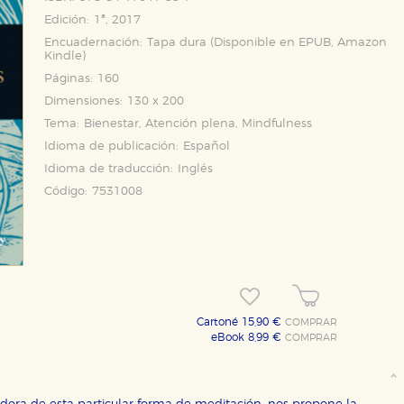
Edición:
1ª, 2017
Encuadernación:
Tapa dura (Disponible en
EPUB
,
Amazon
Kindle
)
Páginas:
160
Dimensiones:
130 x 200
OKIES
HABILITAR T
Tema:
Bienestar, Atención plena, Mindfulness
Idioma de publicación:
Español
Idioma de traducción:
Inglés
Código:
7531008
ra que nuestro sitio web funcione y no es posible deshabilitarlas 
ero en ese caso es posible que algunas áreas de nuestra web deje
ticas
 mejorar su experiencia de navegación y optimizar el funcionamie
ara que no tenga que reconfigurarlos cada vez que nos visita. La i
Cartoné 15,90 €
COMPRAR
eBook 8,99 €
COMPRAR
sociales
or nuestros socios publicitarios y se utilizan para mostrar publici
ectamente información personal sino que se basan en la identific