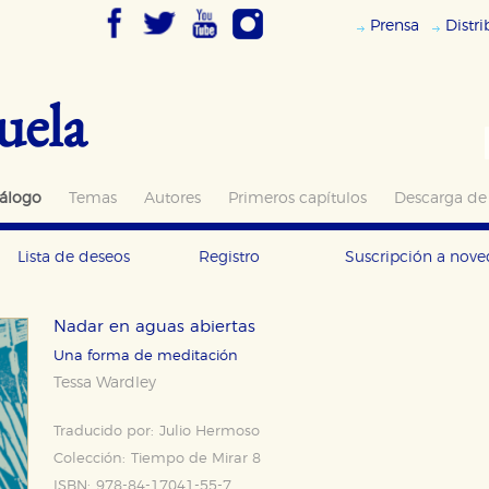
Prensa
Distr
uela
álogo
Temas
Autores
Primeros capítulos
Descarga de
Lista de deseos
Registro
Suscripción a nov
Nadar en aguas abiertas
Una forma de meditación
Tessa Wardley
Traducido por:
Julio Hermoso
Colección:
Tiempo de Mirar 8
ISBN:
978-84-17041-55-7