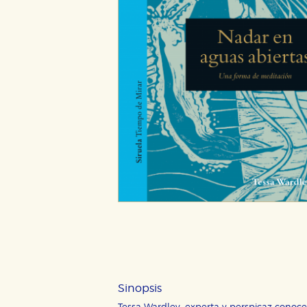
CONFIGURACIÓN DE CO
Cookies necesarias
Estas cookies son necesarias pa
hacerlo desde el navegador, p
Cookies de rendimiento y analí
Estas cookies se utilizan para
configuraciones de servicios p
tanto, es anónima.
Cookies de publicidad y redes 
Estas cookies son gestionadas p
Sinopsis
otros sitios. No almacenan dir
dispositivo de internet.