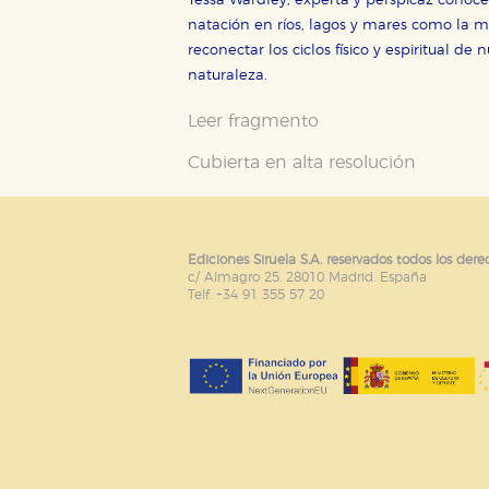
Tessa Wardley, experta y perspicaz conoce
natación en ríos, lagos y mares como la
reconectar los ciclos físico y espiritual de
GUARDAR CONFIGURA
naturaleza.
Leer fragmento
Puede consultar nuestra
política d
Cubierta en alta resolución
Ediciones Siruela S.A. reservados todos los dere
c/ Almagro 25. 28010 Madrid. España
Telf. +34 91 355 57 20