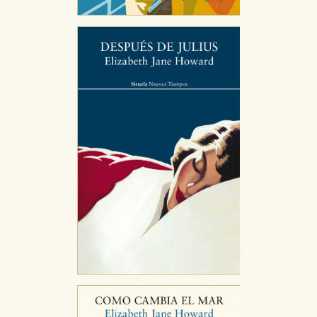
nuestro sistema. Es posible hacerlo desde el
navegador, pero en ese caso es posible que algunas
áreas de nuestra web dejen de funcionar
correctamente.
Cookies de rendimiento y analíticas
Estas cookies se utilizan para mejorar su experiencia
de navegación y optimizar el funcionamiento de
nuestro sitio web. Almacenan configuraciones de
servicios para que no tenga que reconfigurarlos cada
vez que nos visita. La información es agregada y, por lo
tanto, es anónima.
Cookies de publicidad y redes sociales
Estas cookies son gestionadas por nuestros socios
publicitarios y se utilizan para mostrar publicidad
relevante para sus intereses en otros sitios. No
almacenan directamente información personal sino
que se basan en la identificación única de su
navegador y dispositivo de internet.
GUARDAR CONFIGURACIÓN
Puede consultar nuestra
política de cookies