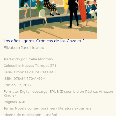
Los años ligeros. Crónicas de los Cazalet 1
Elizabeth Jane Howard
Traducido por:
Celia Montolío
Colección:
Nuevos Tiempos 371
Serie:
Crónicas de los Cazalet 1
ISBN:
978-84-17041-69-4
Edición:
1ª, 2017
Formato:
Digital: descarga, EPUB (Disponible en
Rústica
,
Amazon
Kindle
)
Páginas:
436
Tema:
Novela contemporánea - literatura extranjera
Idioma de publicación:
Español