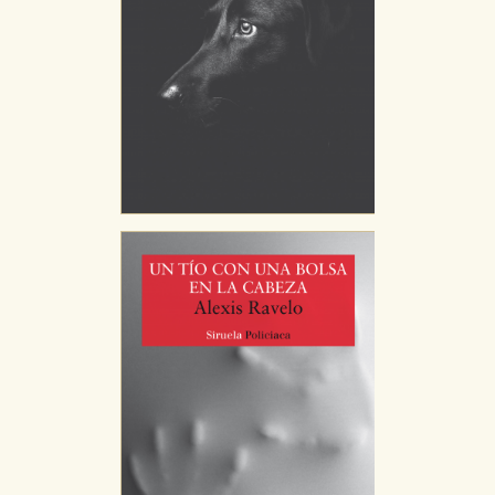
HABILITAR TODO
RECHAZAR TODO
Cookies necesarias
Estas cookies son necesarias para que nuestro sitio
web funcione y no es posible deshabilitarlas desde
nuestro sistema. Es posible hacerlo desde el
navegador, pero en ese caso es posible que algunas
áreas de nuestra web dejen de funcionar
correctamente.
Cookies de rendimiento y analíticas
Estas cookies se utilizan para mejorar su experiencia
de navegación y optimizar el funcionamiento de
nuestro sitio web. Almacenan configuraciones de
servicios para que no tenga que reconfigurarlos cada
vez que nos visita. La información es agregada y, por lo
tanto, es anónima.
Cookies de publicidad y redes sociales
Estas cookies son gestionadas por nuestros socios
publicitarios y se utilizan para mostrar publicidad
relevante para sus intereses en otros sitios. No
almacenan directamente información personal sino
que se basan en la identificación única de su
navegador y dispositivo de internet.