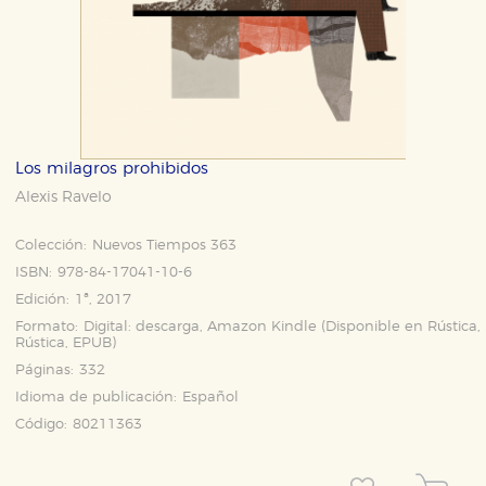
Los milagros prohibidos
Alexis Ravelo
Colección:
Nuevos Tiempos 363
ISBN:
978-84-17041-10-6
Edición:
1ª, 2017
Formato:
Digital: descarga, Amazon Kindle (Disponible en
Rústica
,
Rústica
,
EPUB
)
Páginas:
332
Idioma de publicación:
Español
Código:
80211363