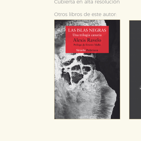
Cubierta en alta resolución
configuraciones de servicios p
tanto, es anónima.
Otros libros de este autor:
Cookies de publicidad y redes 
Estas cookies son gestionadas p
otros sitios. No almacenan dir
dispositivo de internet.
GUARDAR CONFIGURA
Puede consultar nuestra
política d