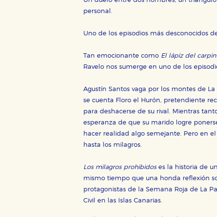
Un duelo entre dos hombres, un triángulo
personal.
Uno de los episodios más desconocidos de
Tan emocionante como
El lápiz del carpin
Ravelo nos sumerge en uno de los episodi
Agustín Santos vaga por los montes de La 
se cuenta Floro el Hurón, pretendiente re
para deshacerse de su rival. Mientras tanto
CONFIGURACIÓN DE CO
esperanza de que su marido logre ponerse
hacer realidad algo semejante. Pero en el 
hasta los milagros.
Cookies necesarias
Los milagros prohibidos
es la historia de 
Estas cookies son necesarias pa
mismo tiempo que una honda reflexión sob
hacerlo desde el navegador, p
protagonistas de la Semana Roja de La Pal
Cookies de rendimiento y analí
Civil en las Islas Canarias.
Estas cookies se utilizan para