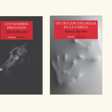
ara que no tenga que reconfigurarlos cada vez que nos visita. La i
sociales
or nuestros socios publicitarios y se utilizan para mostrar publici
ectamente información personal sino que se basan en la identific
CIÓN
e cookies