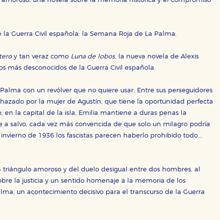
 amoroso, una novela sobre la memoria histórica y el compromiso
 la Guerra Civil española: la Semana Roja de La Palma.
tero
y tan veraz como
Luna de lobos
, la nueva novela de Alexis
os más desconocidos de la Guerra Civil española.
Palma con un revólver que no quiere usar. Entre sus perseguidores
chazado por la mujer de Agustín, que tiene la oportunidad perfecta
, en la capital de la isla, Emilia mantiene a duras penas la
OKIES
HABILITAR T
 a salvo, cada vez más convencida de que solo un milagro podría
invierno de 1936 los fascistas parecen haberlo prohibido todo...
un triángulo amoroso y del duelo desigual entre dos hombres, al
ra que nuestro sitio web funcione y no es posible deshabilitarlas 
re la justicia y un sentido homenaje a la memoria de los
ero en ese caso es posible que algunas áreas de nuestra web deje
ma, un acontecimiento decisivo para el transcurso de la Guerra
ticas
 mejorar su experiencia de navegación y optimizar el funcionamie