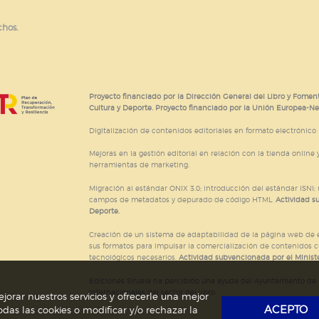
chos.
Proyecto financiado por la Dirección General del Libro y Foment
Cultura y Deporte. Proyecto financiado por la Unión Europea-N
Digitalización de contenidos editoriales en formato electrónico
Mejoras en la gestión editorial en relación con la tienda online y
herramientas de marketing.
Migración al estándar ONIX 3.0; introducción del estándar ISNI
campos de metadatos y depurado de código HTML.
Actividad s
Deporte.
Creación de un sistema de adaptabilidad de la página web de ed
sus formatos para impulsar la comercialización de contenidos c
tecnológicos necesarios.
Actividad subvencionada por el Ministe
Ediciones Siruela ha percibido una ayuda del Ayuntamiento de M
Internacionales del sector del libro.
jorar nuestros servicios y ofrecerle una mejor
ACEPTO
das las cookies o modificar y/o rechazar la