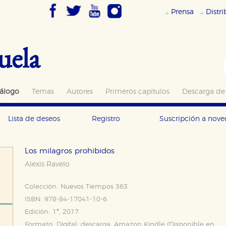
Prensa
Distr
uela
álogo
Temas
Autores
Primeros capítulos
Descarga de
Lista de deseos
Registro
Suscripción a nov
Los milagros prohibidos
Alexis Ravelo
Colección:
Nuevos Tiempos 363
ISBN:
978-84-17041-10-6
Edición:
1ª, 2017
Formato:
Digital: descarga, Amazon Kindle (Disponible en