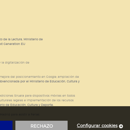
o de la Lectura, Ministerio de
ext Generation EU
 la digitalización de
; mejora del posicionamiento en Google; ampliación de
ubvencionada por el Ministerio de Educación, Cultura y
iciones Siruela para dispositivos móviles en todos
ulturales legales e implementación de los recursos
rio de Educación, Cultura y Deporte.
adrid para asistir a Ferias
Configurar cookies
RECHAZO