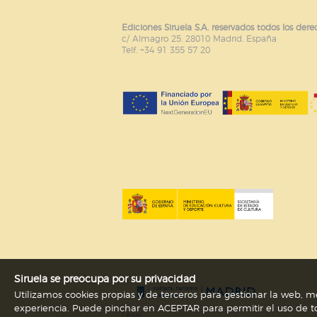
Ediciones Siruela S.A. reservados todos los dere
c/ Almagro 25. 28010 Madrid. España
Telf. +34 91 355 57 20
Siruela se preocupa por su privacidad
Utilizamos cookies propias y de terceros para gestionar la web, me
experiencia. Puede pinchar en ACEPTAR para permitir el uso de to
Legal