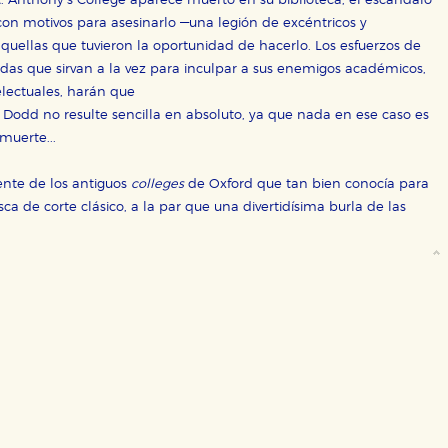
. Anthony’s College aparece muerto en su biblioteca, el escándalo
con motivos para asesinarlo —una legión de excéntricos y
aquellas que tuvieron la oportunidad de hacerlo. Los esfuerzos de
adas que sirvan a la vez para inculpar a sus enemigos académicos,
electuales, harán que
ra que nuestro sitio web funcione y no es posible deshabilitarlas 
ero en ese caso es posible que algunas áreas de nuestra web deje
e Dodd no resulte sencilla en absoluto, ya que nada en ese caso es
 muerte...
ticas
 mejorar su experiencia de navegación y optimizar el funcionamie
nte de los antiguos
colleges
de Oxford que tan bien conocía para
ara que no tenga que reconfigurarlos cada vez que nos visita. La i
de corte clásico, a la par que una divertidísima burla de las
sociales
or nuestros socios publicitarios y se utilizan para mostrar publici
ectamente información personal sino que se basan en la identific
CIÓN
e cookies