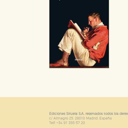
Ediciones Siruela S.A. reservados todos los dere
c/ Almagro 25. 28010 Madrid. España
Telf. +34 91 355 57 20