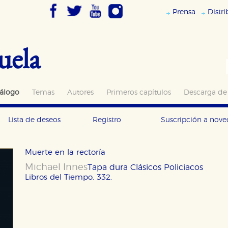
Prensa
Distr
uela
álogo
Temas
Autores
Primeros capítulos
Descarga de
Lista de deseos
Registro
Suscripción a nov
Muerte en la rectoría
Michael Innes
Tapa dura
Clásicos Policiacos
Libros del Tiempo. 332.