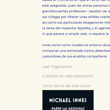
Desde el momento en que el rector del St
está asegurado, pues las únicas personas 
grandilocuentes profesores— resultan ser 
Cookies necesarias
sus colegas por ofrecer unas sólidas coart
así como sus particulares divagaciones int
Estas cookies son necesarias pa
hacerlo desde el navegador, p
la tarea del inspector Appleby y el agent
lo que parece a simple vista, ni siquiera la
Cookies de rendimiento y analí
Estas cookies se utilizan para
Innes tomó como modelo el entorno doce
configuraciones de servicios p
tanto, es anónima.
componer una esmerada trama detectivesca 
costumbres de sus eruditos compañeros.
Cookies de publicidad y redes 
Estas cookies son gestionadas p
Leer fragmento
otros sitios. No almacenan dir
dispositivo de internet.
Cubierta en alta resolución
Otros libros de este autor:
GUARDAR CONFIGURA
Puede consultar nuestra
política d