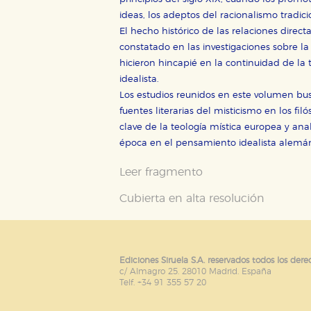
Cookies de publicidad y redes 
ideas, los adeptos del racionalismo tradici
Estas cookies son gestionadas p
otros sitios. No almacenan dir
El hecho histórico de las relaciones direct
dispositivo de internet.
constatado en las investigaciones sobre la 
hicieron hincapié en la continuidad de la 
idealista.
GUARDAR CONFIGURA
Los estudios reunidos en este volumen bus
fuentes literarias del misticismo en los f
clave de la teología mística europea y ana
época en el pensamiento idealista alemá
Puede consultar nuestra
política d
Leer fragmento
Cubierta en alta resolución
Ediciones Siruela S.A. reservados todos los dere
c/ Almagro 25. 28010 Madrid. España
Telf. +34 91 355 57 20