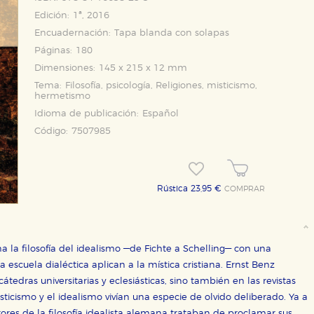
Edición:
1ª, 2016
Encuadernación:
Tapa blanda con solapas
Páginas:
180
Dimensiones:
145 x 215 x 12 mm
Tema:
Filosofía, psicología, Religiones, misticismo,
hermetismo
Idioma de publicación:
Español
Código:
7507985
OKIES
HABILITAR T
Rústica 23,95 €
COMPRAR
ra que nuestro sitio web funcione y no es posible deshabilitarlas 
ero en ese caso es posible que algunas áreas de nuestra web deje
na la filosofía del idealismo —de Fichte a Schelling— con una
ticas
a escuela dialéctica aplican a la mística cristiana. Ernst Benz
 mejorar su experiencia de navegación y optimizar el funcionamie
ara que no tenga que reconfigurarlos cada vez que nos visita. La i
tedras universitarias y eclesiásticas, sino también en las revistas
sticismo y el idealismo vivían una especie de olvido deliberado. Ya a
tores de la filosofía idealista alemana trataban de proclamar sus