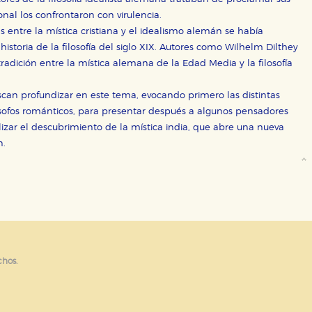
sociales
onal los confrontaron con virulencia.
or nuestros socios publicitarios y se utilizan para mostrar publici
ectamente información personal sino que se basan en la identific
as entre la mística cristiana y el idealismo alemán se había
historia de la filosofía del siglo XIX. Autores como Wilhelm Dilthey
tradición entre la mística alemana de la Edad Media y la filosofía
CIÓN
can profundizar en este tema, evocando primero las distintas
ilósofos románticos, para presentar después a algunos pensadores
lizar el descubrimiento de la mística india, que abre una nueva
n.
e cookies
chos.