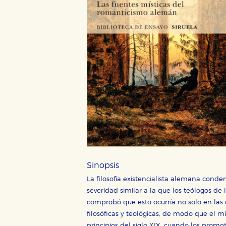
CONFIGURACIÓN DE CO
Cookies necesarias
Estas cookies son necesarias pa
hacerlo desde el navegador, p
Sinopsis
La filosofía existencialista alemana conde
Cookies de rendimiento y analí
severidad similar a la que los teólogos de l
Estas cookies se utilizan para
configuraciones de servicios p
comprobó que esto ocurría no solo en las cá
tanto, es anónima.
filosóficas y teológicas, de modo que el mi
principios del siglo XIX, cuando los promo