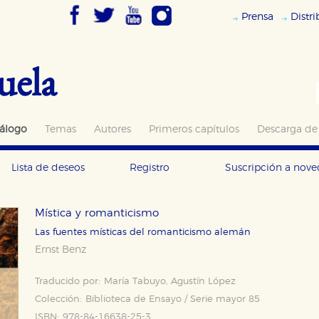
Prensa
Distr
uela
álogo
Temas
Autores
Primeros capítulos
Descarga de
Lista de deseos
Registro
Suscripción a nov
Mística y romanticismo
Las fuentes místicas del romanticismo alemán
Ernst Benz
Traducido por:
María Tabuyo, Agustín López
Colección:
Biblioteca de Ensayo / Serie mayor 85
ISBN:
978-84-16638-25-3