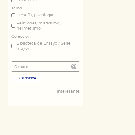
Ernst Benz
Tema:
Filosofía, psicología
Religiones, misticismo,
hermetismo
Colección:
Biblioteca de Ensayo / Serie
mayor
ODO
RECHAZAR TODO
Suscribirme
Interesante
desde nuestro sistema. Es posible
n de funcionar correctamente.
nto de nuestro sitio web. Almacenan
nformación es agregada y, por lo