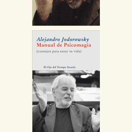
Cookies necesarias
Estas cookies son necesarias para que nuestro sitio
web funcione y no es posible deshabilitarlas desde
nuestro sistema. Es posible hacerlo desde el
navegador, pero en ese caso es posible que algunas
áreas de nuestra web dejen de funcionar
correctamente.
Cookies de rendimiento y analíticas
Estas cookies se utilizan para mejorar su experiencia
de navegación y optimizar el funcionamiento de
nuestro sitio web. Almacenan configuraciones de
servicios para que no tenga que reconfigurarlos cada
vez que nos visita. La información es agregada y, por lo
tanto, es anónima.
Cookies de publicidad y redes sociales
Estas cookies son gestionadas por nuestros socios
publicitarios y se utilizan para mostrar publicidad
relevante para sus intereses en otros sitios. No
almacenan directamente información personal sino
que se basan en la identificación única de su
navegador y dispositivo de internet.