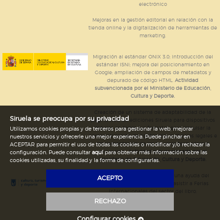
electrónico
Mejoras en la gestión editorial en relación con la
tienda online y la digitalización de herramientas de
marketing.
Migración al estándar ONIX 3.0; introducción del
estándar ISNI; mejora del posicionamiento en
Google; ampliación de campos de metadatos y
depurado de código HTML.
Actividad
subvencionada por el Ministerio de Educación,
Cultura y Deporte.
Creación de un sistema de adaptabilidad de la
Siruela se preocupa por su privacidad
página web de ediciones Siruela para dispositivos
móviles en todos sus formatos para impulsar la
Utilizamos cookies propias y de terceros para gestionar la web, mejorar
comercialización de contenidos culturales legales e
nuestros servicios y ofrecerle una mejor experiencia. Puede pinchar en
implementación de los recursos tecnológicos
ACEPTAR para permitir el uso de todas las cookies o modificar y/o rechazar la
necesarios.
Actividad subvencionada por el
configuración. Puede consultar
aquí
para obtener más información sobre las
Ministerio de Educación, Cultura y Deporte.
cookies utilizadas, su finalidad y la forma de configurarlas.
Ediciones Siruela ha percibido una ayuda del
ACEPTO
Ayuntamiento de Madrid para asistir a Ferias
Internacionales del sector del libro.
RECHAZO
Configurar cookies
Legal