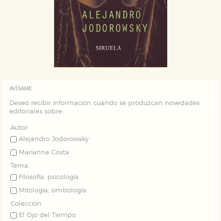
AVÍSAME
Deseo recibir información cuando se produzcan novedades
editoriales sobre:
Autor:
Alejandro Jodorowsky
Marianne Costa
Tema:
Filosofía, psicología
Mitología, simbología
Colección:
El Ojo del Tiempo