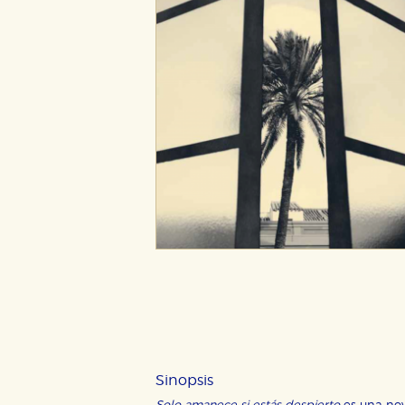
CONFIGURACIÓN DE CO
Cookies necesarias
Estas cookies son necesarias pa
hacerlo desde el navegador, p
Cookies de rendimiento y analí
Estas cookies se utilizan para
Sinopsis
configuraciones de servicios p
tanto, es anónima.