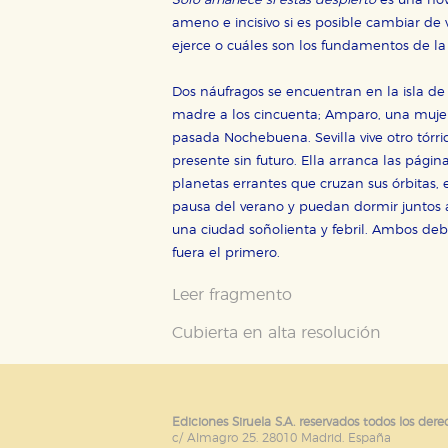
Solo amanece si estás despierto
es una nov
Cookies de publicidad y redes 
ameno e incisivo si es posible cambiar de
ejerce o cuáles son los fundamentos de la 
Estas cookies son gestionadas p
otros sitios. No almacenan dir
dispositivo de internet.
Dos náufragos se encuentran en la isla de
madre a los cincuenta; Amparo, una mujer d
pasada Nochebuena. Sevilla vive otro tórrid
GUARDAR CONFIGURA
presente sin futuro. Ella arranca las págin
planetas errantes que cruzan sus órbitas,
pausa del verano y puedan dormir juntos al
una ciudad soñolienta y febril. Ambos deben
Puede consultar nuestra
política d
fuera el primero.
Leer fragmento
Cubierta en alta resolución
Ediciones Siruela S.A. reservados todos los dere
c/ Almagro 25. 28010 Madrid. España