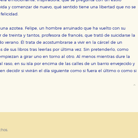
ela emocionante, inspiradora, que se pregunta con un estilo
sociales
 vida y comenzar de nuevo, qué sentido tiene una libertad que no se
felicidad.
or nuestros socios publicitarios y se utilizan para mostrar publici
ectamente información personal sino que se basan en la identific
 una azotea. Felipe, un hombre arruinado que ha vuelto con su
e treinta y tantos, profesora de francés, que trató de suicidarse la
o verano. Él trata de acostumbrarse a vivir en la cárcel de un
CIÓN
as de sus libros tras leerlas por última vez. Sin pretenderlo, como
 empiezan a girar uno en torno al otro. Al menos mientras dure la
 raso, en su isla por encima de las calles de un barrio envejecido y
 decidir si vivirán el día siguiente como si fuera el último o como si
e cookies
chos.