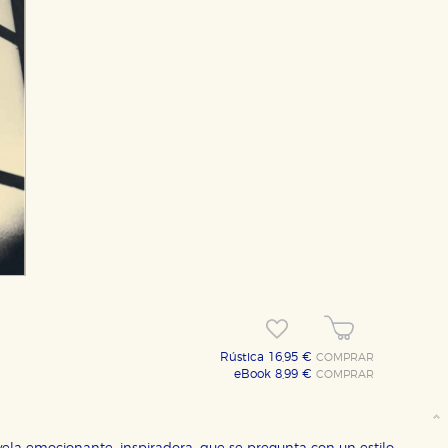
OKIES
HABILITAR T
ra que nuestro sitio web funcione y no es posible deshabilitarlas 
ero en ese caso es posible que algunas áreas de nuestra web deje
Rústica 16,95 €
COMPRAR
eBook 8,99 €
COMPRAR
ticas
 mejorar su experiencia de navegación y optimizar el funcionamie
ara que no tenga que reconfigurarlos cada vez que nos visita. La i