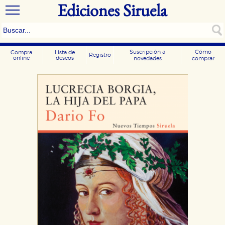
Ediciones Siruela
Suscripción a
Cómo
Compra
Lista de
Registro
online
deseos
novedades
comprar