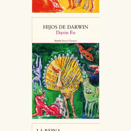
CONFIGURACIÓN DE COOKIES
HABILITAR TODO
RECHAZAR TODO
Cookies necesarias
Estas cookies son necesarias para que nuestro sitio
web funcione y no es posible deshabilitarlas desde
nuestro sistema. Es posible hacerlo desde el
navegador, pero en ese caso es posible que algunas
áreas de nuestra web dejen de funcionar
correctamente.
Cookies de rendimiento y analíticas
Estas cookies se utilizan para mejorar su experiencia
de navegación y optimizar el funcionamiento de
nuestro sitio web. Almacenan configuraciones de
servicios para que no tenga que reconfigurarlos cada
vez que nos visita. La información es agregada y, por lo
tanto, es anónima.