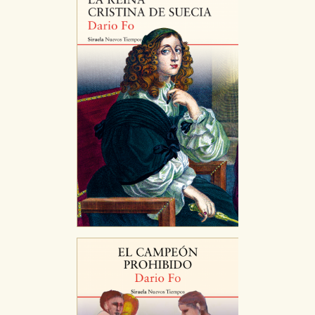
Cookies de publicidad y redes sociales
Estas cookies son gestionadas por nuestros socios
publicitarios y se utilizan para mostrar publicidad
relevante para sus intereses en otros sitios. No
almacenan directamente información personal sino
que se basan en la identificación única de su
navegador y dispositivo de internet.
GUARDAR CONFIGURACIÓN
Puede consultar nuestra
política de cookies