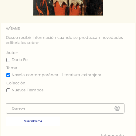
AVÍSAME
Deseo recibir información cuando se produzcan novedades
editoriales sobre:
Autor:
Dario Fo
Tema:
Novela contemporánea - literatura extranjera
Colección:
Nuevos Tiempos
Suscribirme
Interesante