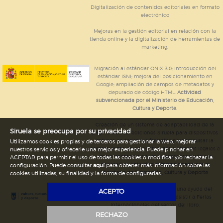
Digitalización de contenidos editoriales en formato
electrónico
Mejoras en la gestión editorial en relación con la
tienda online y la digitalización de herramientas de
marketing.
Migración al estándar ONIX 3.0; introducción del
estándar ISNI; mejora del posicionamiento en
Google; ampliación de campos de metadatos y
depurado de código HTML.
Actividad
subvencionada por el Ministerio de Educación,
Cultura y Deporte.
Creación de un sistema de adaptabilidad de la
Siruela se preocupa por su privacidad
página web de ediciones Siruela para dispositivos
móviles en todos sus formatos para impulsar la
Utilizamos cookies propias y de terceros para gestionar la web, mejorar
comercialización de contenidos culturales legales e
nuestros servicios y ofrecerle una mejor experiencia. Puede pinchar en
implementación de los recursos tecnológicos
ACEPTAR para permitir el uso de todas las cookies o modificar y/o rechazar la
necesarios.
Actividad subvencionada por el
configuración. Puede consultar
aquí
para obtener más información sobre las
Ministerio de Educación, Cultura y Deporte.
cookies utilizadas, su finalidad y la forma de configurarlas.
Ediciones Siruela ha percibido una ayuda del
ACEPTO
Ayuntamiento de Madrid para asistir a Ferias
Internacionales del sector del libro.
RECHAZO