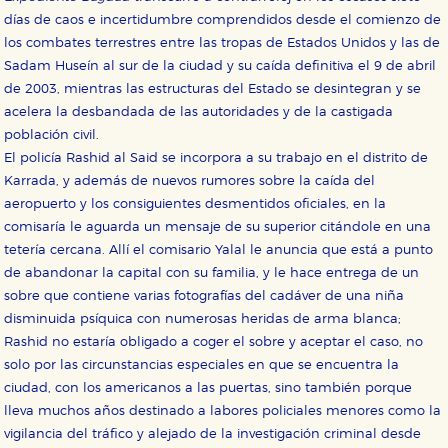
días de caos e incertidumbre comprendidos desde el comienzo de
los combates terrestres entre las tropas de Estados Unidos y las de
Sadam Huseín al sur de la ciudad y su caída definitiva el 9 de abril
de 2003, mientras las estructuras del Estado se desintegran y se
acelera la desbandada de las autoridades y de la castigada
población civil.
El policía Rashid al Said se incorpora a su trabajo en el distrito de
CONFIGURACIÓN DE COOKIES
Karrada, y además de nuevos rumores sobre la caída del
aeropuerto y los consiguientes desmentidos oficiales, en la
HABILITAR TODO
RECHAZAR TODO
comisaría le aguarda un mensaje de su superior citándole en una
tetería cercana. Allí el comisario Yalal le anuncia que está a punto
de abandonar la capital con su familia, y le hace entrega de un
sobre que contiene varias fotografías del cadáver de una niña
Cookies necesarias
disminuida psíquica con numerosas heridas de arma blanca;
Estas cookies son necesarias para que nuestro sitio
web funcione y no es posible deshabilitarlas desde
Rashid no estaría obligado a coger el sobre y aceptar el caso, no
nuestro sistema. Es posible hacerlo desde el
solo por las circunstancias especiales en que se encuentra la
navegador, pero en ese caso es posible que algunas
áreas de nuestra web dejen de funcionar
ciudad, con los americanos a las puertas, sino también porque
correctamente.
lleva muchos años destinado a labores policiales menores como la
Cookies de rendimiento y analíticas
vigilancia del tráfico y alejado de la investigación criminal desde
Estas cookies se utilizan para mejorar su experiencia