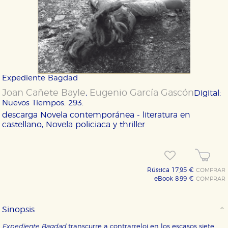
Expediente Bagdad
Joan Cañete Bayle
Eugenio García Gascón
,
Digital:
Nuevos Tiempos. 293.
descarga
Novela contemporánea - literatura en
castellano, Novela policiaca y thriller
Rústica 17,95 €
COMPRAR
eBook 8,99 €
COMPRAR
Sinopsis
Expediente Bagdad
transcurre a contrarreloj en los escasos siete