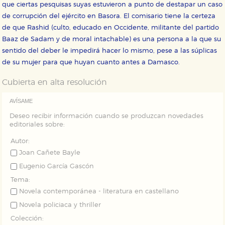
que ciertas pesquisas suyas estuvieron a punto de destapar un caso
de navegación y optimizar el funcionamiento de
nuestro sitio web. Almacenan configuraciones de
de corrupción del ejército en Basora. El comisario tiene la certeza
servicios para que no tenga que reconfigurarlos cada
de que Rashid (culto, educado en Occidente, militante del partido
vez que nos visita. La información es agregada y, por lo
tanto, es anónima.
Baaz de Sadam y de moral intachable) es una persona a la que su
sentido del deber le impedirá hacer lo mismo, pese a las súplicas
Cookies de publicidad y redes sociales
Estas cookies son gestionadas por nuestros socios
de su mujer para que huyan cuanto antes a Damasco.
publicitarios y se utilizan para mostrar publicidad
relevante para sus intereses en otros sitios. No
Cubierta en alta resolución
almacenan directamente información personal sino
que se basan en la identificación única de su
navegador y dispositivo de internet.
AVÍSAME
Deseo recibir información cuando se produzcan novedades
editoriales sobre:
GUARDAR CONFIGURACIÓN
Autor:
Joan Cañete Bayle
Eugenio García Gascón
Puede consultar nuestra
política de cookies
Tema:
Novela contemporánea - literatura en castellano
Novela policiaca y thriller
Colección: