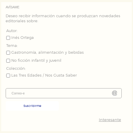
Cookies de publicidad y redes sociales
Estas cookies son gestionadas por nuestros socios
AVÍSAME
publicitarios y se utilizan para mostrar publicidad
relevante para sus intereses en otros sitios. No
Deseo recibir información cuando se produzcan novedades
almacenan directamente información personal sino
editoriales sobre:
que se basan en la identificación única de su
navegador y dispositivo de internet.
Autor:
Inés Ortega
GUARDAR CONFIGURACIÓN
Tema:
Gastronomía, alimentación y bebidas
No ficción infantil y juvenil
Colección:
Puede consultar nuestra
política de cookies
Las Tres Edades / Nos Gusta Saber
Suscribirme
Interesante