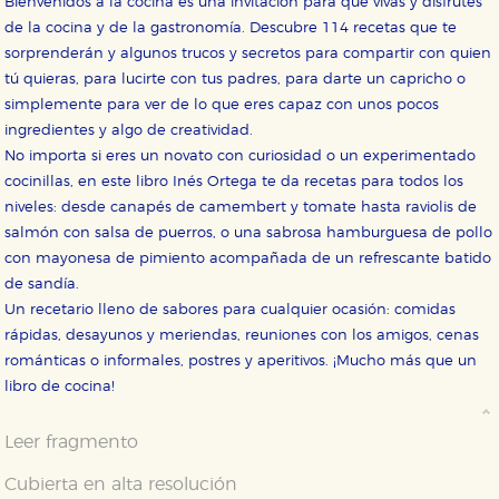
Bienvenidos a la cocina es una invitación para que vivas y disfrutes
de la cocina y de la gastronomía. Descubre 114 recetas que te
sorprenderán y algunos trucos y secretos para compartir con quien
tú quieras, para lucirte con tus padres, para darte un capricho o
CONFIGURACIÓN DE COOKIES
simplemente para ver de lo que eres capaz con unos pocos
ingredientes y algo de creatividad.
HABILITAR TODO
RECHAZAR TODO
No importa si eres un novato con curiosidad o un experimentado
cocinillas, en este libro Inés Ortega te da recetas para todos los
niveles: desde canapés de camembert y tomate hasta raviolis de
Cookies necesarias
salmón con salsa de puerros, o una sabrosa hamburguesa de pollo
Estas cookies son necesarias para que nuestro sitio
con mayonesa de pimiento acompañada de un refrescante batido
web funcione y no es posible deshabilitarlas desde
nuestro sistema. Es posible hacerlo desde el
de sandía.
navegador, pero en ese caso es posible que algunas
Un recetario lleno de sabores para cualquier ocasión: comidas
áreas de nuestra web dejen de funcionar
correctamente.
rápidas, desayunos y meriendas, reuniones con los amigos, cenas
Cookies de rendimiento y analíticas
románticas o informales, postres y aperitivos. ¡Mucho más que un
Estas cookies se utilizan para mejorar su experiencia
libro de cocina!
de navegación y optimizar el funcionamiento de
nuestro sitio web. Almacenan configuraciones de
servicios para que no tenga que reconfigurarlos cada
Leer fragmento
vez que nos visita. La información es agregada y, por lo
tanto, es anónima.
Cubierta en alta resolución