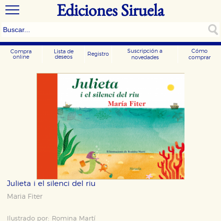
Ediciones Siruela
Suscripción a
Cómo
Compra
Lista de
Registro
online
deseos
novedades
comprar
Julieta i el silenci del riu
Maria Fiter
Ilustrado por:
Romina Martí