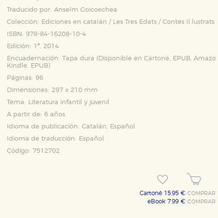
Traducido por:
Anselm Goicoechea
Colección:
Ediciones en catalán / Les Tres Edats / Contes Il.lustrats 
ISBN:
978-84-16208-10-4
Edición:
1ª, 2014
Encuadernación:
Tapa dura (Disponible en
Cartoné
,
EPUB
,
Amazo
Kindle
,
EPUB
)
Páginas:
96
Dimensiones:
297 x 210 mm
Tema:
Literatura infantil y juvenil
A partir de:
6 años
Idioma de publicación:
Catalán, Español
Idioma de traducción:
Español
Código:
7512702
Cartoné 15,95 €
COMPRAR
eBook 7,99 €
COMPRAR