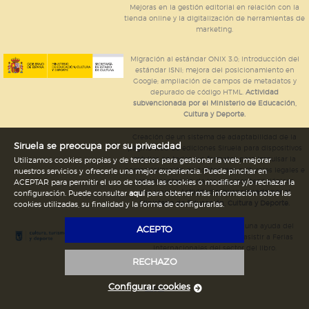
Mejoras en la gestión editorial en relación con la
tienda online y la digitalización de herramientas de
marketing.
Migración al estándar ONIX 3.0; introducción del
estándar ISNI; mejora del posicionamiento en
Google; ampliación de campos de metadatos y
depurado de código HTML.
Actividad
subvencionada por el Ministerio de Educación,
Cultura y Deporte.
Creación de un sistema de adaptabilidad de la
Siruela se preocupa por su privacidad
página web de ediciones Siruela para dispositivos
móviles en todos sus formatos para impulsar la
Utilizamos cookies propias y de terceros para gestionar la web, mejorar
comercialización de contenidos culturales legales e
nuestros servicios y ofrecerle una mejor experiencia. Puede pinchar en
implementación de los recursos tecnológicos
ACEPTAR para permitir el uso de todas las cookies o modificar y/o rechazar la
necesarios.
Actividad subvencionada por el
configuración. Puede consultar
aquí
para obtener más información sobre las
Ministerio de Educación, Cultura y Deporte.
cookies utilizadas, su finalidad y la forma de configurarlas.
Ediciones Siruela ha percibido una ayuda del
ACEPTO
Ayuntamiento de Madrid para asistir a Ferias
Internacionales del sector del libro.
RECHAZO
Configurar cookies
Legal