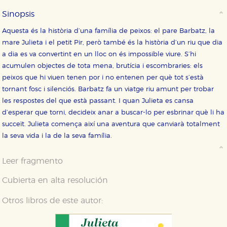
Sinopsis
Aquesta és la història d’una família de peixos: el pare Barbatz, la
mare Julieta i el petit Pir, però també és la història d’un riu que dia
a dia es va convertint en un lloc on és impossible viure. S’hi
acumulen objectes de tota mena, brutícia i escombraries: els
CONFIGURACIÓN DE COOKIES
peixos que hi viuen tenen por i no entenen per què tot s’està
tornant fosc i silenciós. Barbatz fa un viatge riu amunt per trobar
HABILITAR TODO
RECHAZAR TODO
les respostes del que està passant. I quan Julieta es cansa
d’esperar que torni, decideix anar a buscar-lo per esbrinar què li ha
succeït. Julieta comença així una aventura que canviarà totalment
la seva vida i la de la seva família.
Cookies necesarias
Estas cookies son necesarias para que nuestro sitio
web funcione y no es posible deshabilitarlas desde
Leer fragmento
nuestro sistema. Es posible hacerlo desde el
navegador, pero en ese caso es posible que algunas
Cubierta en alta resolución
áreas de nuestra web dejen de funcionar
correctamente.
Otros libros de este autor:
Cookies de rendimiento y analíticas
Estas cookies se utilizan para mejorar su experiencia
de navegación y optimizar el funcionamiento de