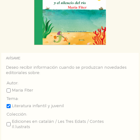
nuestro sitio web. Almacenan configuraciones de
servicios para que no tenga que reconfigurarlos cada
vez que nos visita. La información es agregada y, por lo
tanto, es anónima.
Cookies de publicidad y redes sociales
Estas cookies son gestionadas por nuestros socios
publicitarios y se utilizan para mostrar publicidad
relevante para sus intereses en otros sitios. No
almacenan directamente información personal sino
que se basan en la identificación única de su
navegador y dispositivo de internet.
AVÍSAME
Deseo recibir información cuando se produzcan novedades
GUARDAR CONFIGURACIÓN
editoriales sobre:
Autor:
Maria Fiter
Puede consultar nuestra
política de cookies
Tema:
Literatura infantil y juvenil
Colección:
Ediciones en catalán / Les Tres Edats / Contes
Il.lustrats