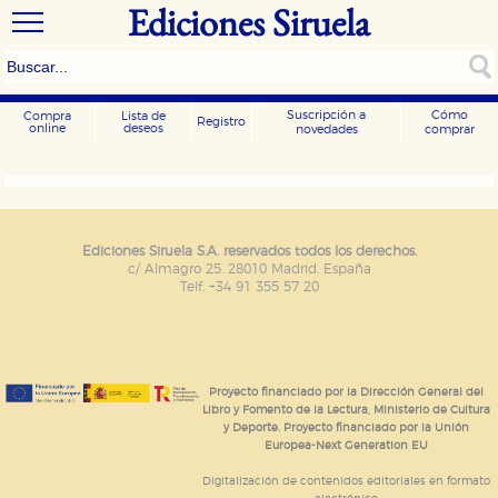
Ediciones Siruela
Suscripción a
Cómo
Compra
Lista de
Registro
online
deseos
novedades
comprar
CONFIGURACIÓN DE COOKIES
HABILITAR TODO
RECHAZAR TODO
Ediciones Siruela S.A. reservados todos los derechos.
c/ Almagro 25. 28010 Madrid. España
Telf. +34 91 355 57 20
Cookies necesarias
Estas cookies son necesarias para que nuestro sitio
web funcione y no es posible deshabilitarlas desde
nuestro sistema. Es posible hacerlo desde el
navegador, pero en ese caso es posible que algunas
Proyecto financiado por la Dirección General del
áreas de nuestra web dejen de funcionar
Libro y Fomento de la Lectura, Ministerio de Cultura
correctamente.
y Deporte. Proyecto financiado por la Unión
Europea-Next Generation EU
Cookies de rendimiento y analíticas
Estas cookies se utilizan para mejorar su experiencia
Digitalización de contenidos editoriales en formato
de navegación y optimizar el funcionamiento de