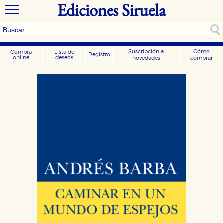
Ediciones Siruela
Suscripción a
Cómo
Compra
Lista de
Registro
online
deseos
novedades
comprar