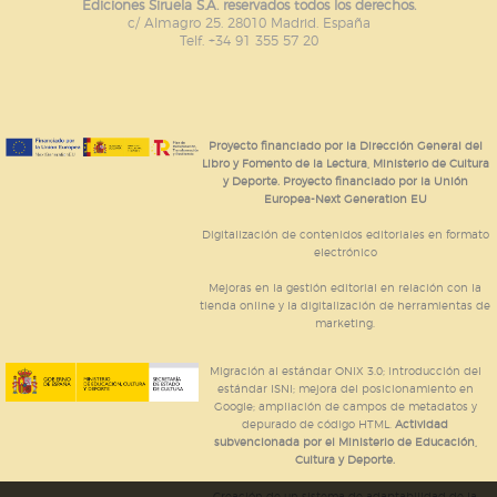
Ediciones Siruela S.A. reservados todos los derechos.
c/ Almagro 25. 28010 Madrid. España
Telf. +34 91 355 57 20
Proyecto financiado por la Dirección General del
Libro y Fomento de la Lectura, Ministerio de Cultura
y Deporte. Proyecto financiado por la Unión
Europea-Next Generation EU
Digitalización de contenidos editoriales en formato
electrónico
Mejoras en la gestión editorial en relación con la
tienda online y la digitalización de herramientas de
marketing.
Migración al estándar ONIX 3.0; introducción del
estándar ISNI; mejora del posicionamiento en
Google; ampliación de campos de metadatos y
depurado de código HTML.
Actividad
subvencionada por el Ministerio de Educación,
Cultura y Deporte.
Creación de un sistema de adaptabilidad de la