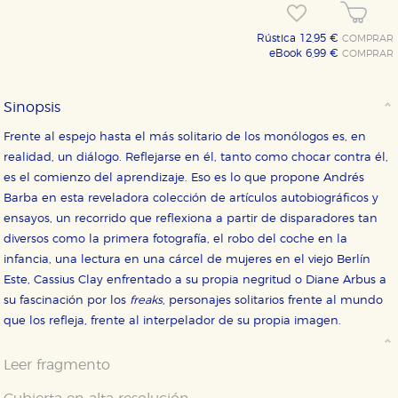
Rústica 12,95 €
COMPRAR
eBook 6,99 €
COMPRAR
Sinopsis
Frente al espejo hasta el más solitario de los monólogos es, en
realidad, un diálogo. Reflejarse en él, tanto como chocar contra él,
es el comienzo del aprendizaje. Eso es lo que propone Andrés
Barba en esta reveladora colección de ­artículos autobiográficos y
ensayos, un recorrido que reflexiona a partir de disparadores tan
diversos como la primera fotografía, el robo del coche en la
CONFIGURACIÓN DE COOKIES
infancia, una lectura en una cárcel de mujeres en el viejo Berlín
Este, Cassius Clay enfrentado a su propia negritud o Diane Arbus a
HABILITAR TODO
RECHAZAR TODO
su fascinación por los
freaks
, personajes solitarios frente al mundo
que los refleja, frente al interpelador de su propia imagen.
Cookies necesarias
Leer fragmento
Estas cookies son necesarias para que nuestro sitio
web funcione y no es posible deshabilitarlas desde