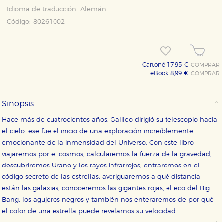
Idioma de traducción:
Alemán
Código:
80261002
Cartoné 17,95 €
COMPRAR
eBook 8,99 €
COMPRAR
Sinopsis
Hace más de cuatrocientos años, Galileo dirigió su telescopio hacia
el cielo: ese fue el inicio de una exploración increíblemente
emocionante de la inmensidad del Universo. Con este libro
CONFIGURACIÓN DE COOKIES
viajaremos por el cosmos, calcularemos la fuerza de la gravedad,
descubriremos Urano y los rayos infrarrojos, entraremos en el
HABILITAR TODO
RECHAZAR TODO
código secreto de las estrellas, averiguaremos a qué distancia
están las galaxias, conoceremos las gigantes rojas, el eco del Big
Bang, los agujeros negros y también nos enteraremos de por qué
el color de una estrella puede revelarnos su velocidad.
Cookies necesarias