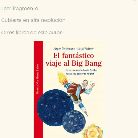
Estas cookies son necesarias para que nuestro sitio
web funcione y no es posible deshabilitarlas desde
Leer fragmento
nuestro sistema. Es posible hacerlo desde el
navegador, pero en ese caso es posible que algunas
Cubierta en alta resolución
áreas de nuestra web dejen de funcionar
correctamente.
Otros libros de este autor:
Cookies de rendimiento y analíticas
Estas cookies se utilizan para mejorar su experiencia
de navegación y optimizar el funcionamiento de
nuestro sitio web. Almacenan configuraciones de
servicios para que no tenga que reconfigurarlos cada
vez que nos visita. La información es agregada y, por lo
tanto, es anónima.
Cookies de publicidad y redes sociales
Estas cookies son gestionadas por nuestros socios
publicitarios y se utilizan para mostrar publicidad
relevante para sus intereses en otros sitios. No
almacenan directamente información personal sino
que se basan en la identificación única de su
navegador y dispositivo de internet.
GUARDAR CONFIGURACIÓN