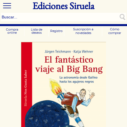
Ediciones Siruela
Suscripción a
Cómo
Compra
Lista de
Registro
online
deseos
novedades
comprar