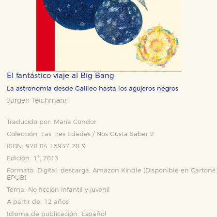
El fantástico viaje al Big Bang
La astronomía desde Galileo hasta los agujeros negros
Jürgen Teichmann
Traducido por:
María Condor
Colección:
Las Tres Edades / Nos Gusta Saber 2
ISBN:
978-84-15937-28-9
Edición:
1ª, 2013
Formato:
Digital: descarga, Amazon Kindle (Disponible en
Cartoné
EPUB
)
Tema:
No ficción infantil y juvenil
A partir de:
12 años
Idioma de publicación:
Español