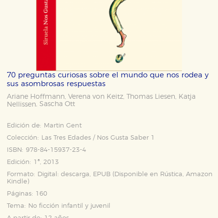
70 preguntas curiosas sobre el mundo que nos rodea y
sus asombrosas respuestas
Ariane Hoffmann
Verena von Keitz
Thomas Liesen
Katja
,
,
,
Sascha Ott
Nellissen
,
Edición de:
Martin Gent
Colección:
Las Tres Edades / Nos Gusta Saber 1
ISBN:
978-84-15937-23-4
Edición:
1ª, 2013
Formato:
Digital: descarga, EPUB (Disponible en
Rústica
,
Amazon
Kindle
)
Páginas:
160
Tema:
No ficción infantil y juvenil