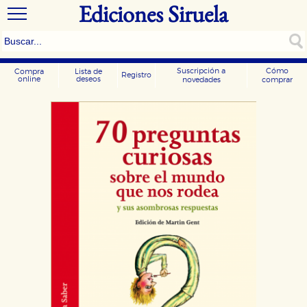
Ediciones Siruela
Suscripción a
Cómo
Compra
Lista de
Registro
online
deseos
novedades
comprar