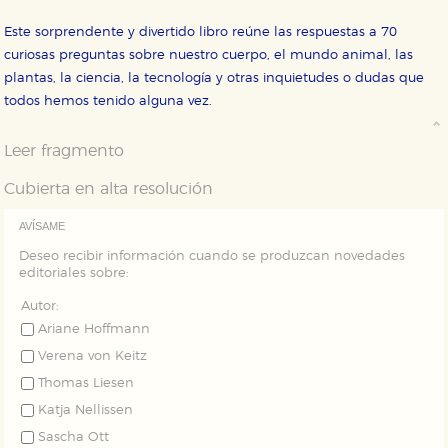
Cookies de rendimiento y analíticas
Este sorprendente y divertido libro reúne las respuestas a 70
Estas cookies se utilizan para mejorar su experiencia
de navegación y optimizar el funcionamiento de
curiosas preguntas sobre nuestro cuerpo, el mundo animal, las
nuestro sitio web. Almacenan configuraciones de
plantas, la ciencia, la tecnología y otras inquietudes o dudas que
servicios para que no tenga que reconfigurarlos cada
vez que nos visita. La información es agregada y, por lo
todos hemos tenido alguna vez.
tanto, es anónima.
Cookies de publicidad y redes sociales
Leer fragmento
Estas cookies son gestionadas por nuestros socios
publicitarios y se utilizan para mostrar publicidad
Cubierta en alta resolución
relevante para sus intereses en otros sitios. No
almacenan directamente información personal sino
que se basan en la identificación única de su
AVÍSAME
navegador y dispositivo de internet.
Deseo recibir información cuando se produzcan novedades
editoriales sobre:
GUARDAR CONFIGURACIÓN
Autor:
Ariane Hoffmann
Verena von Keitz
Puede consultar nuestra
política de cookies
Thomas Liesen
Katja Nellissen
Sascha Ott