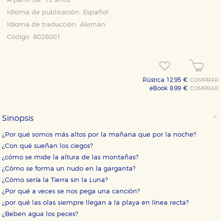
A partir de:
12 años
Idioma de publicación:
Español
Idioma de traducción:
Alemán
Código:
8026001
Rústica 12,95 €
COMPRAR
eBook 8,99 €
COMPRAR
CONFIGURACIÓN DE COOKIES
Sinopsis
HABILITAR TODO
RECHAZAR TODO
¿Por qué somos más altos por la mañana que por la noche?
¿Con qué sueñan los ciegos?
¿cómo se mide la altura de las montañas?
Cookies necesarias
¿Cómo se forma un nudo en la garganta?
Estas cookies son necesarias para que nuestro sitio
¿Cómo sería la Tierra sin la Luna?
web funcione y no es posible deshabilitarlas desde
¿Por qué a veces se nos pega una canción?
nuestro sistema. Es posible hacerlo desde el
navegador, pero en ese caso es posible que algunas
¿por qué las olas siempre llegan a la playa en línea recta?
áreas de nuestra web dejen de funcionar
¿Beben agua los peces?
correctamente.