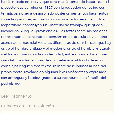
nuestro sistema. Es posible hacerlo desde el
había iniciado en 1817 y que continuaría tomando hasta 1832. El
navegador, pero en ese caso es posible que algunas
proyecto, que culmina en 1827 con la redacción de los índices
áreas de nuestra web dejen de funcionar
correctamente.
temáticos, no sería desarrollado posteriormente. Los fragmentos
sobre las pasiones, aquí recogidos y ordenados según el índice
Cookies de rendimiento y analíticas
Estas cookies se utilizan para mejorar su experiencia
leopardiano, constituyen un «material de trabajo» que quedó
de navegación y optimizar el funcionamiento de
inconcluso. Aunque «provisionales», los textos sobre las pasiones
nuestro sitio web. Almacenan configuraciones de
servicios para que no tenga que reconfigurarlos cada
representan un conjunto de pensamientos, articulado y unitario,
vez que nos visita. La información es agregada y, por lo
acerca de temas relativos a las diferencias de sensibilidad que hay
tanto, es anónima.
entre el hombre antiguo y el moderno, entre el hombre «natural»
Cookies de publicidad y redes sociales
y el transformado por la modernidad, entre sus amados autores
Estas cookies son gestionadas por nuestros socios
grecolatinos y las lecturas de sus coetáneos. Al fondo de estos
publicitarios y se utilizan para mostrar publicidad
relevante para sus intereses en otros sitios. No
complejos y agudísimos textos siempre descubrimos la vida del
almacenan directamente información personal sino
que se basan en la identificación única de su
propio poeta, revelada en algunas leves anécdotas y expresada,
navegador y dispositivo de internet.
con amargura y lucidez, gracias a su inconfundible «filosofía del
pesimismo».
GUARDAR CONFIGURACIÓN
Leer fragmento
Cubierta en alta resolución
Puede consultar nuestra
política de cookies