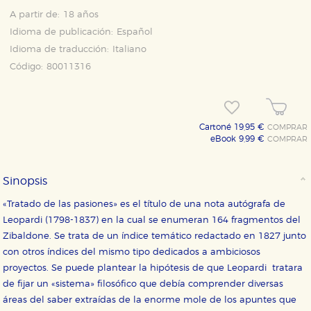
A partir de:
18 años
Idioma de publicación:
Español
Idioma de traducción:
Italiano
Código:
80011316
Cartoné 19,95 €
COMPRAR
eBook 9,99 €
COMPRAR
Sinopsis
CONFIGURACIÓN DE COOKIES
«Tratado de las pasiones» es el título de una nota autógrafa de
Leopardi (1798-1837) en la cual se enumeran 164 fragmentos del
HABILITAR TODO
RECHAZAR TODO
Zibaldone. Se trata de un índice temático redactado en 1827 junto
con otros índices del mismo tipo dedicados a ambiciosos
proyectos. Se puede plantear la hipótesis de que Leopardi tratara
Cookies necesarias
de fijar un «sistema» filosófico que debía comprender diversas
Estas cookies son necesarias para que nuestro sitio
áreas del saber extraídas de la enorme mole de los apuntes que
web funcione y no es posible deshabilitarlas desde