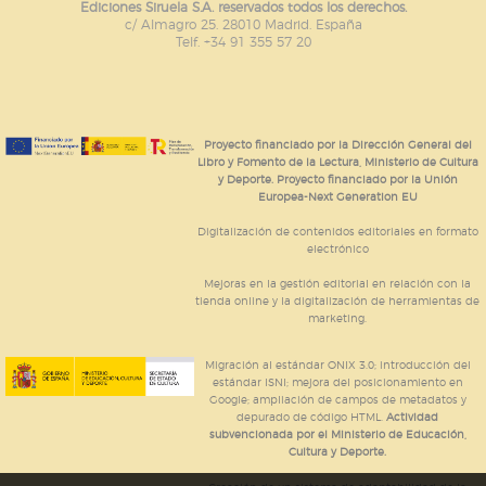
Ediciones Siruela S.A. reservados todos los derechos.
c/ Almagro 25. 28010 Madrid. España
Telf. +34 91 355 57 20
Proyecto financiado por la Dirección General del
Libro y Fomento de la Lectura, Ministerio de Cultura
y Deporte. Proyecto financiado por la Unión
Europea-Next Generation EU
Digitalización de contenidos editoriales en formato
electrónico
Mejoras en la gestión editorial en relación con la
tienda online y la digitalización de herramientas de
marketing.
Migración al estándar ONIX 3.0; introducción del
estándar ISNI; mejora del posicionamiento en
Google; ampliación de campos de metadatos y
depurado de código HTML.
Actividad
subvencionada por el Ministerio de Educación,
Cultura y Deporte.