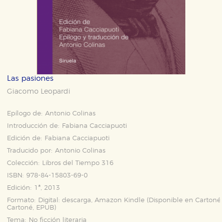
Las pasiones
Giacomo Leopardi
Epílogo de:
Antonio Colinas
Introducción de:
Fabiana Cacciapuoti
Edición de:
Fabiana Cacciapuoti
Traducido por:
Antonio Colinas
Colección:
Libros del Tiempo 316
ISBN:
978-84-15803-69-0
Edición:
1ª, 2013
Formato:
Digital: descarga, Amazon Kindle (Disponible en
Cartoné
Cartoné
,
EPUB
)
Tema:
No ficción literaria