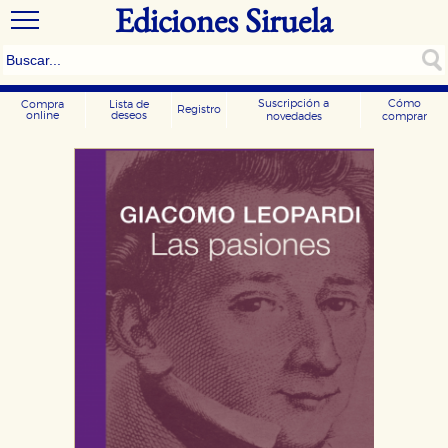
Ediciones Siruela
Suscripción a
Cómo
Compra
Lista de
Registro
online
deseos
novedades
comprar