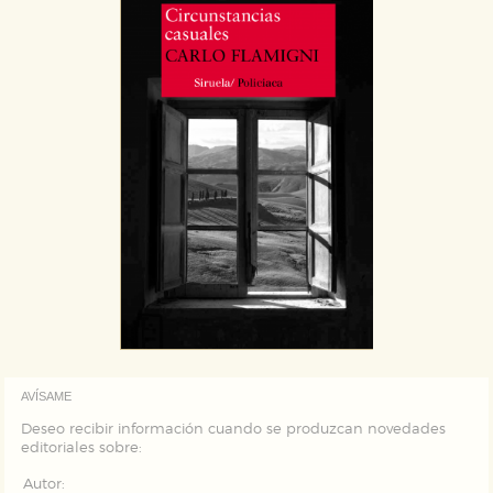
que se basan en la identificación única de su
navegador y dispositivo de internet.
GUARDAR CONFIGURACIÓN
Puede consultar nuestra
política de cookies
AVÍSAME
Deseo recibir información cuando se produzcan novedades
editoriales sobre:
Autor: