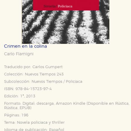
Crimen en la colina
Carlo Flamigni
Traducido por:
Carlos Gumpert
Colección:
Nuevos Tiempos 243
Subcolección:
Nuevos Tiempos / Policiaca
ISBN:
978-84-15723-97-4
Edición:
1ª, 2013
Formato:
Digital: descarga, Amazon Kindle (Disponible en
Rústica
,
Rústica
,
EPUB
)
Páginas:
196
Tema:
Novela policiaca y thriller
Idioma de publicación:
Español