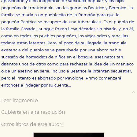
CONFIGURACIÓN DE COOKIES
apasionado y filón inagotable de sabiduría popular; y las hijas
pequeñas del matrimonio son las gemelas Beatrice y Berenice. La
familia se muda a un pueblecito de la Romaña para que la
HABILITAR TODO
RECHAZAR TODO
pequeña Beatrice se recupere de una tuberculosis. Es el pueblo de
la familia Casadei, aunque Primo lleva décadas sin pisarlo, y, en él,
como en todos los pueblos pequeños, los viejos odios y rencillas
Cookies necesarias
todavía están latentes. Pero, al poco de su llegada, la tranquila
Estas cookies son necesarias para que nuestro sitio
existencia del pueblo se ve perturbada por una abominable
web funcione y no es posible deshabilitarlas desde
nuestro sistema. Es posible hacerlo desde el
sucesión de homicidios de niños en el bosque, asesinatos tan
navegador, pero en ese caso es posible que algunas
áreas de nuestra web dejen de funcionar
distintos unos de otros como para rechazar la idea de un maniaco
correctamente.
o de un asesino en serie. Incluso a Beatrice la intentan secuestrar,
Cookies de rendimiento y analíticas
pero el intento es abortado por Pavolone. Primo comenzará
Estas cookies se utilizan para mejorar su experiencia
entonces a indagar por su cuenta...
de navegación y optimizar el funcionamiento de
nuestro sitio web. Almacenan configuraciones de
servicios para que no tenga que reconfigurarlos cada
Leer fragmento
vez que nos visita. La información es agregada y, por lo
tanto, es anónima.
Cubierta en alta resolución
Cookies de publicidad y redes sociales
Estas cookies son gestionadas por nuestros socios
Otros libros de este autor:
publicitarios y se utilizan para mostrar publicidad
relevante para sus intereses en otros sitios. No
almacenan directamente información personal sino