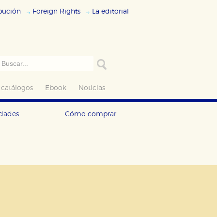
ibución
Foreign Rights
La editorial
 catálogos
Ebook
Noticias
edades
Cómo comprar
ODO
RECHAZAR TODO
desde nuestro sistema. Es posible
n de funcionar correctamente.