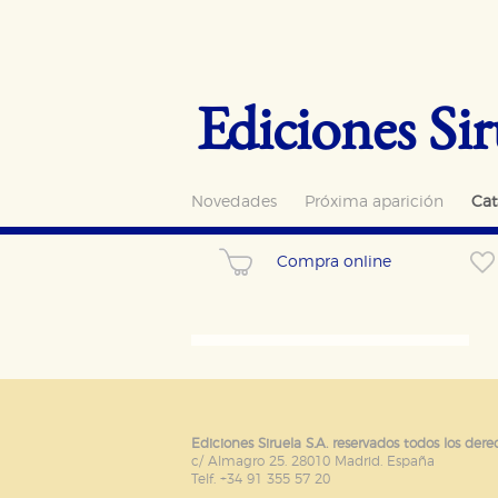
Ediciones Sir
Novedades
Próxima aparición
Cat
Compra online
CONFIGURACIÓN DE CO
Cookies necesarias
Estas cookies son necesarias pa
Ediciones Siruela S.A. reservados todos los dere
hacerlo desde el navegador, p
c/ Almagro 25. 28010 Madrid. España
Telf. +34 91 355 57 20