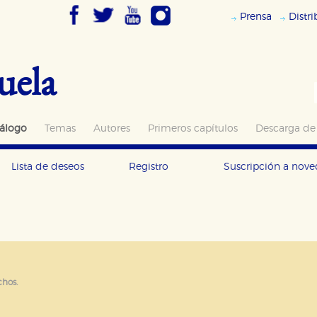
Prensa
Distr
uela
álogo
Temas
Autores
Primeros capítulos
Descarga de
Lista de deseos
Registro
Suscripción a nov
OKIES
HABILITAR T
ra que nuestro sitio web funcione y no es posible deshabilitarlas 
chos.
ero en ese caso es posible que algunas áreas de nuestra web deje