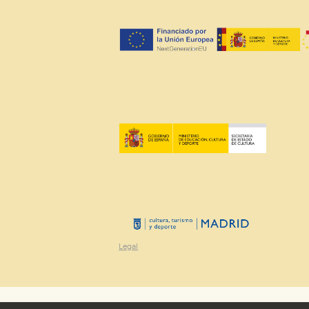
Cookies de rendimiento y analí
Estas cookies se utilizan para
configuraciones de servicios p
tanto, es anónima.
Cookies de publicidad y redes 
Estas cookies son gestionadas p
otros sitios. No almacenan dir
dispositivo de internet.
GUARDAR CONFIGURA
Puede consultar nuestra
política d
Legal