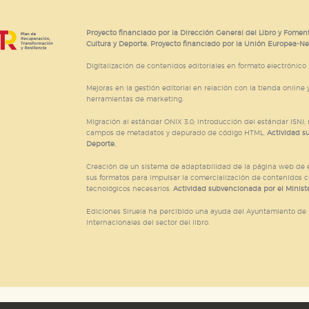
ticas
 mejorar su experiencia de navegación y optimizar el funcionamie
ara que no tenga que reconfigurarlos cada vez que nos visita. La i
Proyecto financiado por la Dirección General del Libro y Foment
Cultura y Deporte. Proyecto financiado por la Unión Europea-N
sociales
Digitalización de contenidos editoriales en formato electrónico
or nuestros socios publicitarios y se utilizan para mostrar publici
Mejoras en la gestión editorial en relación con la tienda online y
ectamente información personal sino que se basan en la identific
herramientas de marketing.
Migración al estándar ONIX 3.0; introducción del estándar ISNI
campos de metadatos y depurado de código HTML.
Actividad s
Deporte.
CIÓN
Creación de un sistema de adaptabilidad de la página web de ed
sus formatos para impulsar la comercialización de contenidos c
tecnológicos necesarios.
Actividad subvencionada por el Ministe
e cookies
Ediciones Siruela ha percibido una ayuda del Ayuntamiento de M
Internacionales del sector del libro.