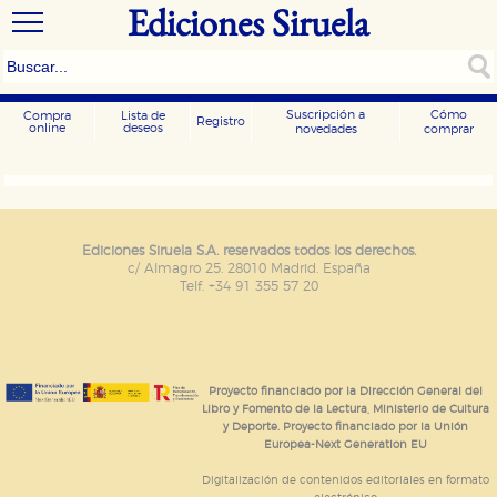
Ediciones Siruela
Suscripción a
Cómo
Compra
Lista de
Registro
online
deseos
novedades
comprar
CONFIGURACIÓN DE COOKIES
HABILITAR TODO
RECHAZAR TODO
Ediciones Siruela S.A. reservados todos los derechos.
c/ Almagro 25. 28010 Madrid. España
Telf. +34 91 355 57 20
Cookies necesarias
Estas cookies son necesarias para que nuestro sitio
web funcione y no es posible deshabilitarlas desde
nuestro sistema. Es posible hacerlo desde el
navegador, pero en ese caso es posible que algunas
Proyecto financiado por la Dirección General del
áreas de nuestra web dejen de funcionar
Libro y Fomento de la Lectura, Ministerio de Cultura
correctamente.
y Deporte. Proyecto financiado por la Unión
Europea-Next Generation EU
Cookies de rendimiento y analíticas
Estas cookies se utilizan para mejorar su experiencia
Digitalización de contenidos editoriales en formato
de navegación y optimizar el funcionamiento de