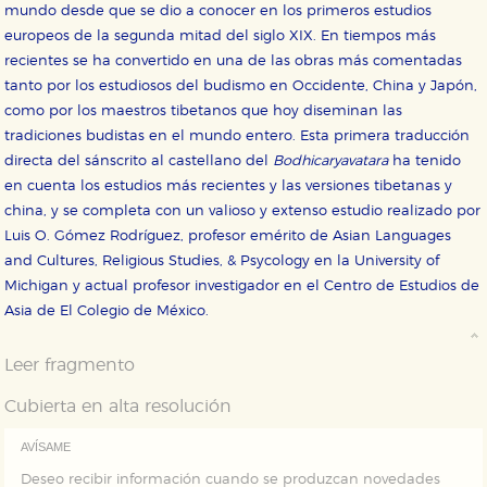
mundo desde que se dio a conocer en los primeros estudios
áreas de nuestra web dejen de funcionar
correctamente.
europeos de la segunda mitad del siglo XIX. En tiempos más
Cookies de rendimiento y analíticas
recientes se ha convertido en una de las obras más comentadas
Estas cookies se utilizan para mejorar su experiencia
tanto por los estudiosos del budismo en Occidente, China y Japón,
de navegación y optimizar el funcionamiento de
como por los maestros tibetanos que hoy diseminan las
nuestro sitio web. Almacenan configuraciones de
servicios para que no tenga que reconfigurarlos cada
tradiciones budistas en el mundo entero. Esta primera traducción
vez que nos visita. La información es agregada y, por lo
directa del sánscrito al castellano del
Bodhicaryavatara
ha tenido
tanto, es anónima.
en cuenta los estudios más recientes y las versiones tibetanas y
Cookies de publicidad y redes sociales
china, y se completa con un valioso y extenso estudio realizado por
Estas cookies son gestionadas por nuestros socios
publicitarios y se utilizan para mostrar publicidad
Luis O. Gómez Rodríguez, profesor emérito de Asian Languages
relevante para sus intereses en otros sitios. No
and Cultures, Religious Studies, & Psycology en la University of
almacenan directamente información personal sino
que se basan en la identificación única de su
Michigan y actual profesor investigador en el Centro de Estudios de
navegador y dispositivo de internet.
Asia de El Colegio de México.
GUARDAR CONFIGURACIÓN
Leer fragmento
Cubierta en alta resolución
AVÍSAME
Puede consultar nuestra
política de cookies
Deseo recibir información cuando se produzcan novedades