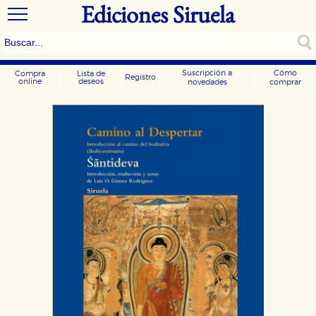
Ediciones Siruela
Suscripción a
Cómo
Compra
Lista de
Registro
online
deseos
novedades
comprar