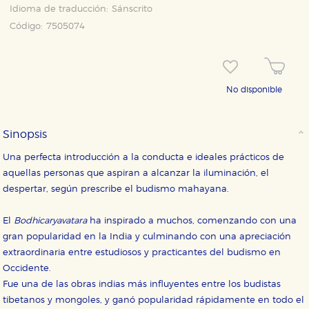
Idioma de traducción:
Sánscrito
Código:
7505074
No disponible
Sinopsis
Una perfecta introducción a la conducta e ideales prácticos de
aquellas personas que aspiran a alcanzar la iluminación, el
CONFIGURACIÓN DE COOKIES
despertar, según prescribe el budismo mahayana.
HABILITAR TODO
RECHAZAR TODO
El
Bodhicaryavatara
ha inspirado a muchos, comenzando con una
gran popularidad en la India y culminando con una apreciación
extraordinaria entre estudiosos y practicantes del budismo en
Cookies necesarias
Occidente.
Estas cookies son necesarias para que nuestro sitio
Fue una de las obras indias más influyentes entre los budistas
web funcione y no es posible deshabilitarlas desde
nuestro sistema. Es posible hacerlo desde el
tibetanos y mongoles, y ganó popularidad rápidamente en todo el
navegador, pero en ese caso es posible que algunas