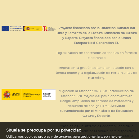
Proyecto financiado por la Dirección General del
Libro y Fomento de la Lectura, Ministerio de Cultura
y Deporte. Proyecto financiado por la Unión
Europea-Next Generation EU
Digitalización de contenidos editoriales en formato
electrónico
Mejoras en la gestión editorial en relación con la
tienda online y la digitalización de herramientas de
marketing.
Migración al estándar ONIX 3.0; introducción del
estándar ISNI; mejora del posicionamiento en
Google; ampliación de campos de metadatos y
depurado de código HTML.
Actividad
subvencionada por el Ministerio de Educación,
Cultura y Deporte.
Creación de un sistema de adaptabilidad de la
Siruela se preocupa por su privacidad
página web de ediciones Siruela para dispositivos
móviles en todos sus formatos para impulsar la
Utilizamos cookies propias y de terceros para gestionar la web, mejorar