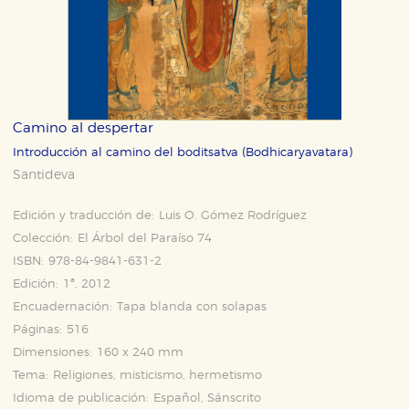
Camino al despertar
Introducción al camino del boditsatva (Bodhicaryavatara)
Santideva
Edición y traducción de:
Luis O. Gómez Rodríguez
Colección:
El Árbol del Paraíso 74
ISBN:
978-84-9841-631-2
Edición:
1ª, 2012
Encuadernación:
Tapa blanda con solapas
Páginas:
516
Dimensiones:
160 x 240 mm
Tema:
Religiones, misticismo, hermetismo
Idioma de publicación:
Español, Sánscrito