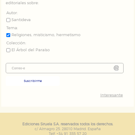
editoriales sobre:
Autor:
Santideva
Tema:
Religiones, misticismo, hermetismo
Colección:
El Árbol del Paraíso
Suscribirme
Interesante
Ediciones Siruela S.A. reservados todos los derechos.
c/ Almagro 25. 28010 Madrid. España
Telf. +34 91 355 57 20