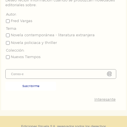
Deseo recibir información cuando se produzcan novedades
editoriales sobre:
Autor:
Fred Vargas
Tema:
Novela contemporánea - literatura extranjera
Novela policiaca y thriller
Colección:
Nuevos Tiempos
Suscribirme
Interesante
Ediciones Siruela S.A. reservados todos los derechos.