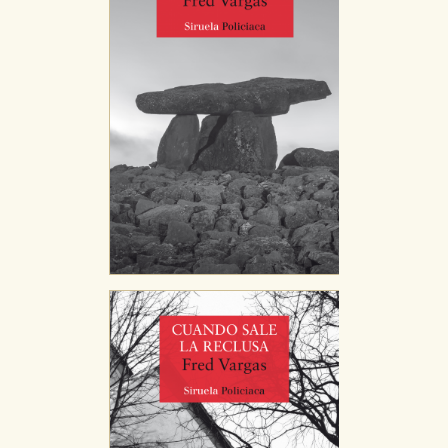
navegador, pero en ese caso es posible que algunas
áreas de nuestra web dejen de funcionar
correctamente.
Cookies de rendimiento y analíticas
Estas cookies se utilizan para mejorar su experiencia
de navegación y optimizar el funcionamiento de
nuestro sitio web. Almacenan configuraciones de
servicios para que no tenga que reconfigurarlos cada
vez que nos visita. La información es agregada y, por lo
tanto, es anónima.
Cookies de publicidad y redes sociales
Estas cookies son gestionadas por nuestros socios
publicitarios y se utilizan para mostrar publicidad
relevante para sus intereses en otros sitios. No
almacenan directamente información personal sino
que se basan en la identificación única de su
navegador y dispositivo de internet.
GUARDAR CONFIGURACIÓN
Puede consultar nuestra
política de cookies