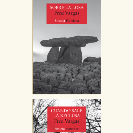
nuestro sistema. Es posible hacerlo desde el
navegador, pero en ese caso es posible que algunas
áreas de nuestra web dejen de funcionar
correctamente.
Cookies de rendimiento y analíticas
Estas cookies se utilizan para mejorar su experiencia
de navegación y optimizar el funcionamiento de
nuestro sitio web. Almacenan configuraciones de
servicios para que no tenga que reconfigurarlos cada
vez que nos visita. La información es agregada y, por lo
tanto, es anónima.
Cookies de publicidad y redes sociales
Estas cookies son gestionadas por nuestros socios
publicitarios y se utilizan para mostrar publicidad
relevante para sus intereses en otros sitios. No
almacenan directamente información personal sino
que se basan en la identificación única de su
navegador y dispositivo de internet.
GUARDAR CONFIGURACIÓN
Puede consultar nuestra
política de cookies