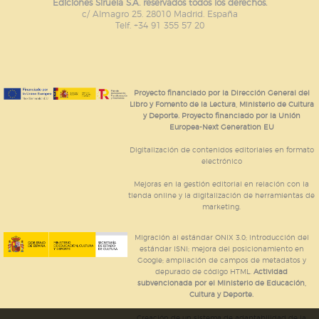
Ediciones Siruela S.A. reservados todos los derechos.
c/ Almagro 25. 28010 Madrid. España
Telf. +34 91 355 57 20
Proyecto financiado por la Dirección General del
Libro y Fomento de la Lectura, Ministerio de Cultura
y Deporte. Proyecto financiado por la Unión
Europea-Next Generation EU
Digitalización de contenidos editoriales en formato
electrónico
Mejoras en la gestión editorial en relación con la
tienda online y la digitalización de herramientas de
marketing.
Migración al estándar ONIX 3.0; introducción del
estándar ISNI; mejora del posicionamiento en
Google; ampliación de campos de metadatos y
depurado de código HTML.
Actividad
subvencionada por el Ministerio de Educación,
Cultura y Deporte.
Creación de un sistema de adaptabilidad de la