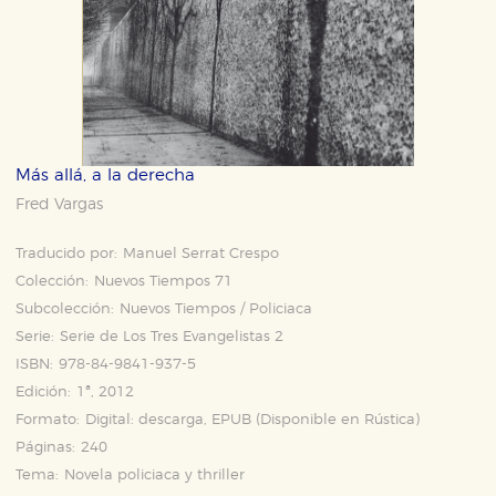
Más allá, a la derecha
Fred Vargas
Traducido por:
Manuel Serrat Crespo
Colección:
Nuevos Tiempos 71
Subcolección:
Nuevos Tiempos / Policiaca
Serie:
Serie de Los Tres Evangelistas 2
ISBN:
978-84-9841-937-5
Edición:
1ª, 2012
Formato:
Digital: descarga, EPUB (Disponible en
Rústica
)
Páginas:
240
Tema:
Novela policiaca y thriller