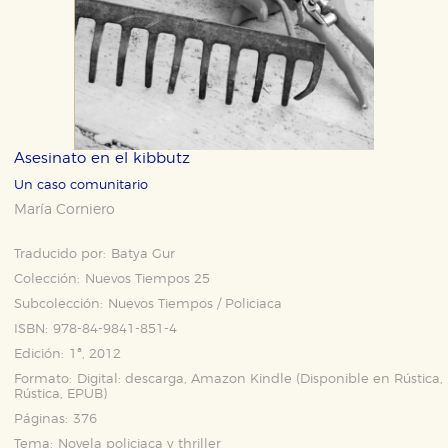
Asesinato en el kibbutz
Un caso comunitario
María Corniero
Traducido por:
Batya Gur
Colección:
Nuevos Tiempos 25
Subcolección:
Nuevos Tiempos / Policiaca
ISBN:
978-84-9841-851-4
Edición:
1ª, 2012
Formato:
Digital: descarga, Amazon Kindle (Disponible en
Rústica
,
Rústica
,
EPUB
)
Páginas:
376
Tema:
Novela policiaca y thriller