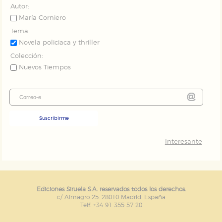
Autor:
María Corniero
Tema:
Novela policiaca y thriller
Colección:
Nuevos Tiempos
Suscribirme
Interesante
Ediciones Siruela S.A. reservados todos los derechos.
c/ Almagro 25. 28010 Madrid. España
Telf. +34 91 355 57 20