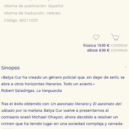
Idioma de publicación:
Español
Idioma de traducción:
Hebreo
Código:
80211025
Rústica 19,95 €
COMPRAR
eBook 8,99 €
COMPRAR
Sinopsis
CONFIGURACIÓN DE COOKIES
«Batya Gur ha creado un género policial que, sin dejar de serlo, se
HABILITAR TODO
RECHAZAR TODO
abre a otros horizontes literarios. Todo un acierto.»
Robert Saladrigas,
La Vanguardia
Tras el éxito obtenido con
Un asesinato literario
y
El asesinato del
Cookies necesarias
Estas cookies son necesarias para que nuestro sitio
sábado por la mañana
, Batya Gur vuelve a presentarnos al
web funcione y no es posible deshabilitarlas desde
comisario israelí Michael Ohayon, ahora decidido a resolver un
nuestro sistema. Es posible hacerlo desde el
navegador, pero en ese caso es posible que algunas
crimen que ha tenido lugar en una sociedad compleja y cerrada:
áreas de nuestra web dejen de funcionar