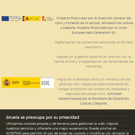
Proyecto financiado por la Dirección General del
Libro y Fomento de la Lectura, Ministerio de Cultura
y Deporte. Proyecto financiado por la Unión
Europea-Next Generation EU
Digitalización de contenidos editoriales en formato
electrónico
Mejoras en la gestión editorial en relación con la
tienda online y la digitalización de herramientas de
marketing.
Migración al estándar ONIX 3.0; introducción del
estándar ISNI; mejora del posicionamiento en
Google; ampliación de campos de metadatos y
depurado de código HTML.
Actividad
subvencionada por el Ministerio de Educación,
Cultura y Deporte.
Creación de un sistema de adaptabilidad de la
Siruela se preocupa por su privacidad
página web de ediciones Siruela para dispositivos
móviles en todos sus formatos para impulsar la
Utilizamos cookies propias y de terceros para gestionar la web, mejorar
comercialización de contenidos culturales legales e
nuestros servicios y ofrecerle una mejor experiencia. Puede pinchar en
implementación de los recursos tecnológicos
ACEPTAR para permitir el uso de todas las cookies o modificar y/o rechazar la