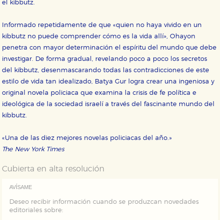
el kibbutz.
correctamente.
Cookies de rendimiento y analíticas
Informado repetidamente de que «quien no haya vivido en un
Estas cookies se utilizan para mejorar su experiencia
kibbutz no puede comprender cómo es la vida allí», Ohayon
de navegación y optimizar el funcionamiento de
nuestro sitio web. Almacenan configuraciones de
penetra con mayor determinación el espíritu del mundo que debe
servicios para que no tenga que reconfigurarlos cada
investigar. De forma gradual, revelando poco a poco los secretos
vez que nos visita. La información es agregada y, por lo
tanto, es anónima.
del kibbutz, desenmascarando todas las contradicciones de este
Cookies de publicidad y redes sociales
estilo de vida tan idealizado, Batya Gur logra crear una ingeniosa y
Estas cookies son gestionadas por nuestros socios
original novela policiaca que examina la crisis de fe política e
publicitarios y se utilizan para mostrar publicidad
ideológica de la sociedad israelí a través del fascinante mundo del
relevante para sus intereses en otros sitios. No
almacenan directamente información personal sino
kibbutz.
que se basan en la identificación única de su
navegador y dispositivo de internet.
«Una de las diez mejores novelas policiacas del año.»
The New York Times
GUARDAR CONFIGURACIÓN
Cubierta en alta resolución
AVÍSAME
Puede consultar nuestra
política de cookies
Deseo recibir información cuando se produzcan novedades
editoriales sobre: